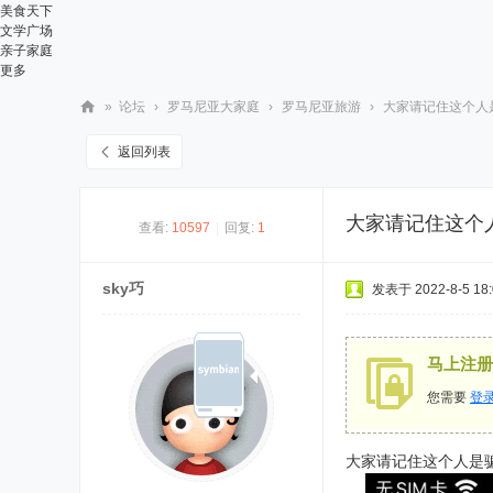
美食天下
文学广场
亲子家庭
更多
»
论坛
›
罗马尼亚大家庭
›
罗马尼亚旅游
›
大家请记住这个人是
华
返回列表
人
街
大家请记住这个
查看:
10597
|
回复:
1
网
sky巧
发表于 2022-8-5 18:
马上注册
您需要
登
大家请记住这个人是