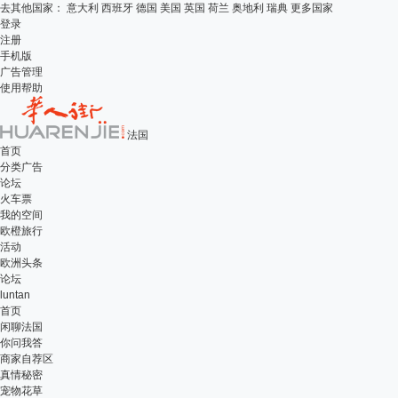
去其他国家：
意大利
西班牙
德国
美国
英国
荷兰
奥地利
瑞典
更多国家
登录
注册
手机版
广告管理
使用帮助
法国
首页
分类广告
论坛
火车票
我的空间
欧橙旅行
活动
欧洲头条
论坛
luntan
首页
闲聊法国
你问我答
商家自荐区
真情秘密
宠物花草