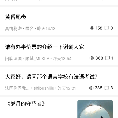
黄昏尾奏
158
0
真情秘密
匿名
昨天14:13
谁有办半价票的介绍一下谢谢大家
368
1
闲聊法国
顺其_MhKhA
昨天13:54
大家好，请问那个语言学校有法语考试？
238
3
shibushijiu
法国你问我答
昨天13:21
《岁月的守望者》