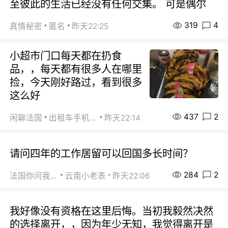
至彼此的生活已经没有任何交集。 可是偶尔
319
4
真情秘密
匿名
昨天22:25
小超市门口每天都在扔食
品，，每天都有很多人在哪里
捡，今天刚好路过，看到很多
这么好
437
2
闲聊法国
出租车手机0626
昨天22:14
请问四年的工作居留可以回国多长时间？
284
2
法国你问我答
云南小老表
昨天22:06
我好像没有资格在这里后悔。当初我毅然决然
的选择离开，，因为年少无知，我觉得离开是