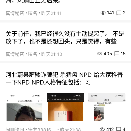
海，风遇山止无后来。
141
2
真情秘密
匿名
昨天21:41
关于前任，我已经很久没有主动提起了。 不是
放下了，也不是还想回头，只是觉得，有些
405
15
真情秘密
匿名
昨天21:40
河北蔚县薜熙诈骗犯 杀猪盘 NPD 给大家科普
一下NPD NPD人格特征包括：习
412
4
闲聊法国
街友38816967
昨天21:38