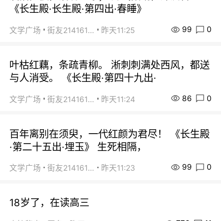
《长生殿·长生殿·第四出·春睡》
99
0
文学广场
街友21416156
昨天11:25
叶枯红藕，条疏青柳。 淅刺刺满处西风，都送
与人消受。 《长生殿·第四十九出·
86
0
文学广场
街友21416156
昨天11:24
百年离别在须臾，一代红颜为君尽！ 《长生殿
·第二十五出·埋玉》 生死相隔，
99
0
文学广场
街友21416156
昨天11:23
18岁了，在读高三