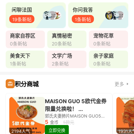
闲聊法国
你问我答
19条新帖
1条新帖
商家自荐区
真情秘密
宠物花草
0条新帖
20条新帖
0条新帖
美食天下
文学广场
亲子家庭
1条新帖
2条新帖
0条新帖
积分商城
更多
MAISON GUO 5欧代金券
限量兑换啦！ ...
郭氏夫妻肺片MAISON GUO5欧代金券限量兑换啦！
5
金币
5欧元
立即兑换
2194人气
1931人