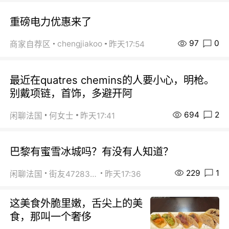
重磅电力优惠来了
97
0
chengjiakoo
商家自荐区
昨天17:54
最近在quatres chemins的人要小心，明枪。
别戴项链，首饰，多避开阿
694
2
闲聊法国
何女士
昨天17:41
巴黎有蜜雪冰城吗？有没有人知道？
229
1
闲聊法国
街友472838572
昨天17:36
这美食外脆里嫩，舌尖上的美
食，那叫一个奢侈