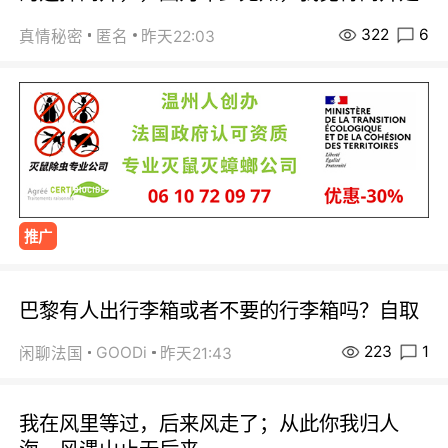
322
6
真情秘密
匿名
昨天22:03
推广
巴黎有人出行李箱或者不要的行李箱吗？自取
223
1
GOODi
闲聊法国
昨天21:43
我在风里等过，后来风走了；从此你我归人