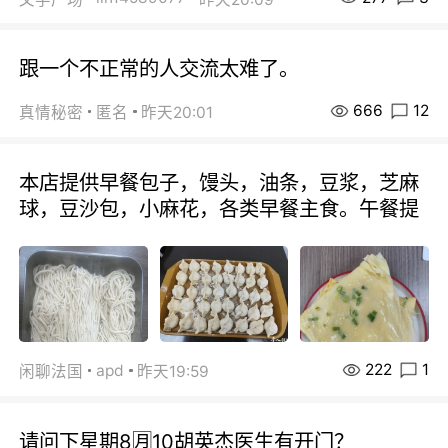
跟一个不正常的人交流太难了。
666
12
真情秘密
匿名
昨天20:01
本店提供早餐包子，馒头，油条，豆浆，芝麻
球，豆沙包，小麻花，各类早餐主食。午餐提
222
1
apd
闲聊法国
昨天19:59
请问下星期8🈷️10胡英杰医生有开门？