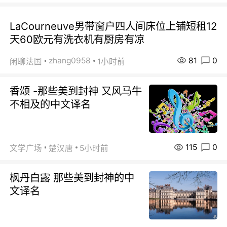
LaCourneuve男带窗户四人间床位上铺短租12
天60欧元有洗衣机有厨房有凉
81
0
zhang0958
闲聊法国
1小时前
香颂 -那些美到封神 又风马牛
不相及的中文译名
115
0
文学广场
楚汉唐
5小时前
枫丹白露 那些美到封神的中
文译名