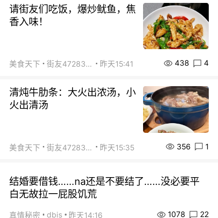
请街友们吃饭，爆炒鱿鱼，焦
香入味！
438
4
美食天下
街友472838572
昨天15:41
清炖牛肋条：大火出浓汤，小
火出清汤
356
1
美食天下
街友472838572
昨天15:35
结婚要借钱……na还是不要结了……没必要平
白无故拉一屁股饥荒
1078
22
dbis
真情秘密
昨天14:16