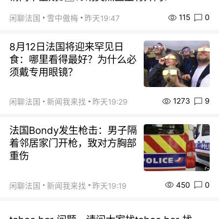
115
0
闲聊法国
雪中傲梅
昨天19:47
8月12日法国将迎来罕见日
食：哪里看得最好？为什么必
须戴专用眼镜？
1273
9
闲聊法国
新闻我来找
昨天19:29
法国Bondy发生枪击：男子隔
着邻居家门开枪，致对方胸部
重伤
450
0
闲聊法国
新闻我来找
昨天19:19