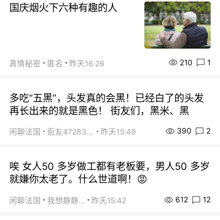
国庆烟火下六种有趣的人
210
1
真情秘密
匿名
昨天16:26
多吃“五黑”，头发真的会黑！已经白了的头发
再长出来的就是黑色！ 街友们，黑米、黑
390
2
闲聊法国
街友472838572
昨天15:49
唉 女人50 多岁做工都有老板要，男人50 多岁
就嫌你太老了。什么世道啊！😡
612
12
闲聊法国
我想静静…
昨天15:42