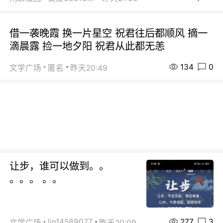
借一袭晚霞 换一片星空 祝君往后都顺风 摘一
滴晨露 捡一地夕阳 祝君从此都无恙
134
0
文学广场
匿名
昨天20:49
让步，谁可以做到。。
。。。 。。
277
3
lin14589077
文学广场
昨天20:09