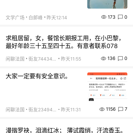
173
0
文学广场
白郞峰
昨天12:14
求租居留，女，餐馆长期报工用，在小巴黎，
最好年龄三十五至四十五。有意者联系078
136
0
闲聊法国
街友74434350
昨天11:55
大家一定要有安全意识。
1156
7
闲聊法国
街友23494008
昨天11:31
漫揩罗袂，泪滴红冰； 薄试霞绡，汗流香玉。