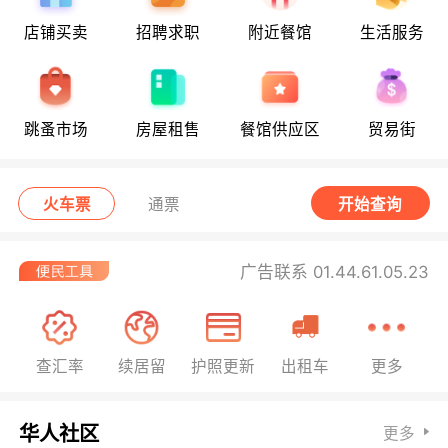
店铺买卖
招聘求职
附近餐馆
生活服务
跳蚤市场
房屋租售
餐馆供应区
贸易街
火车票
通票
开始查询
广告联系 01.44.61.05.23
查汇率
续居留
护照更新
出租车
更多
华人社区
更多