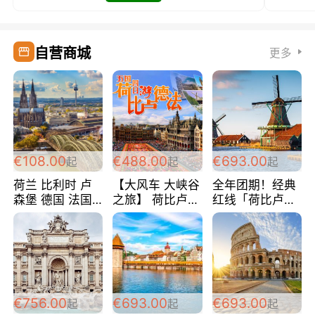
自营商城
更多
€108.00
€488.00
€693.00
起
起
起
荷兰 比利时 卢
【大风车 大峡谷
全年团期！经典
森堡 德国 法国
之旅】 荷比卢德
红线「荷比卢德
超爽玩遍西欧 循
法 巴黎上下 经
法」七天循环 五
环线 全程四星宾
典五国四日游
国 仅售99欧/人/
馆 108欧/人/天
488欧/人
天！巴黎上下！
包拼房~
€756.00
€693.00
€693.00
起
起
起