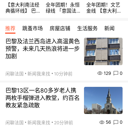
【意大利南法经
全年团期！永恒
全年团期！文艺
典循环线】 巴黎
绿线 「意国法
金线 【意大利一
上下 所有日期铁
南」巴黎上下 去
地】 循环7日游
发！ 全程四星级
意大利 南法 99
全程693欧/人起
推荐
跳蚤市场
房屋店铺
生活服务
新闻
宾馆 108欧/天起
欧/天起 ~包拼房
每周铁发！
全程756欧/位
巴黎及法兰西岛进入高温黄色
预警，未来几天热浪将进一步
加剧
129
0
闲聊法国
新闻我来找
10分钟前
巴黎13区一名80多岁老人携
两枚手榴弹进入教堂，约百名
教友紧急疏散
56
0
闲聊法国
新闻我来找
20分钟前