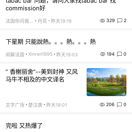
tabac bar 问题，请问大家找tabac bar 找
commission好
329
2
法国你问我答
丹花
昨天19:19
下星期 只能說熱。。。熱。。。熱
194
0
Xinren1995
闲聊法国
昨天19:03
” 香榭丽舍”--美到封神 又风
马牛不相及的中文译名
206
0
文学广场
楚汉唐
昨天19:01
完啦 又热爆了