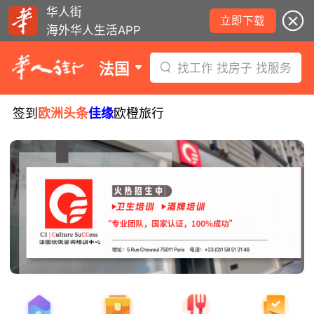
华人街
立即下载
海外华人生活APP
法国
找工作 找房子 找服务
签到
欧洲头条
佳缘
欧橙旅行