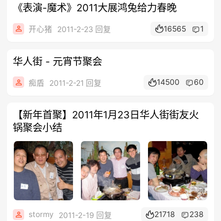
《表演-魔术》2011大展鸿兔给力春晚
16565
1
开心猪
2011-2-23 回复
华人街 - 元宵节聚会
14500
60
痴盾
2011-2-21 回复
【新年首聚】2011年1月23日华人街街友火
锅聚会小结
stormy
21718
238
2011-2-19 回复