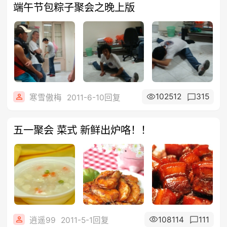
端午节包粽子聚会之晚上版
102512
315
寒雪傲梅
2011-6-10回复
五一聚会 菜式 新鲜出炉咯！！
108114
111
逍遥99
2011-5-1回复