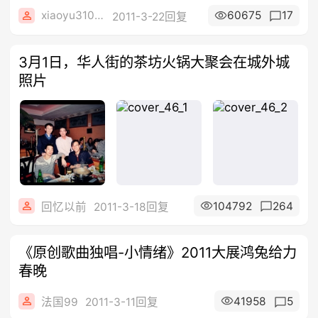
xiaoyu31071992
60675
17
2011-3-22回复
3月1日，华人街的茶坊火锅大聚会在城外城
照片
104792
264
回忆以前
2011-3-18回复
《原创歌曲独唱-小情绪》2011大展鸿兔给力
春晚
41958
5
法国99
2011-3-11回复