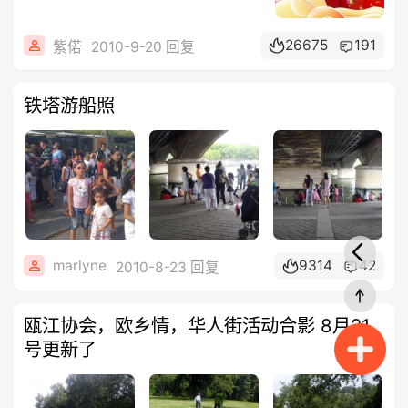
26675
191
紫偌
2010-9-20 回复
铁塔游船照
marlyne
9314
42
2010-8-23 回复
瓯江协会，欧乡情，华人街活动合影 8月21
号更新了