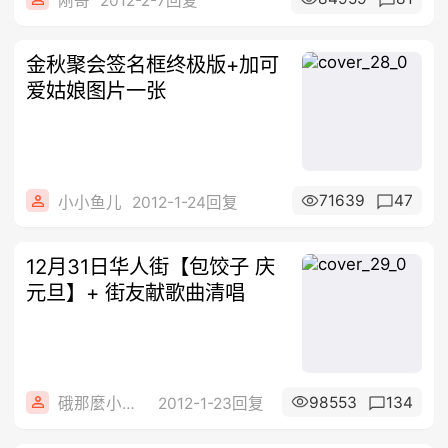
刚哥
2012-2-7回复
金秋聚会签名框终极版+加可
爱姑娘图片一张
71639
47
小小鱼儿
2012-1-24回复
12月31日华人街【包饺子 庆
元旦】+ 街友献歌曲清唱
98553
134
硪那麼小心ヽ還
2012-1-23回复