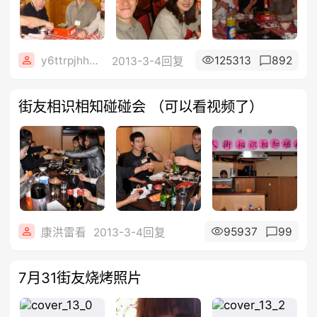
y6ttrpjhh5ljh
125313
892
2013-3-4回复
街友相识相知碰碰会 （可以看视频了）
95937
99
康洪雷看
2013-3-4回复
7月31街友烧烤照片