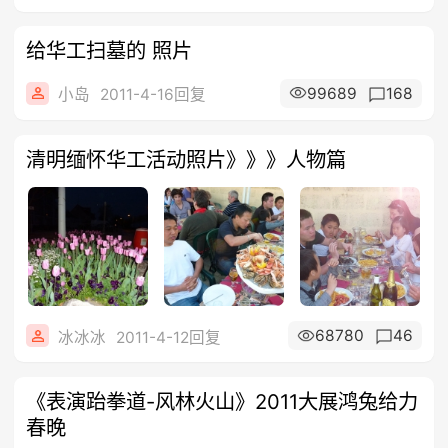
给华工扫墓的 照片
99689
168
小岛
2011-4-16回复
清明缅怀华工活动照片》》》人物篇
68780
46
冰冰冰
2011-4-12回复
《表演跆拳道-风林火山》2011大展鸿兔给力
春晚