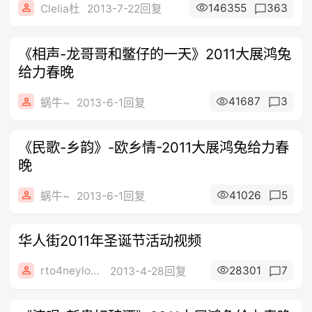
146355
363
Clelia杜
2013-7-22回复
《相声-龙哥哥和鳖仔的一天》2011大展鸿兔
给力春晚
41687
3
蜗牛~
2013-6-1回复
《民歌-乡韵》-欧乡情-2011大展鸿兔给力春
晚
41026
5
蜗牛~
2013-6-1回复
华人街2011年圣诞节活动视频
rto4neylo0ve
28301
7
2013-4-28回复