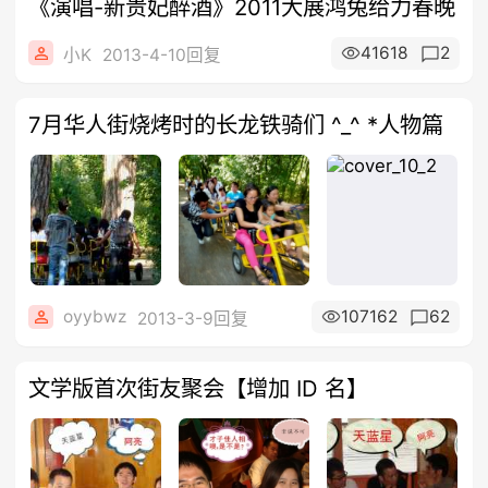
《演唱-新贵妃醉酒》2011大展鸿兔给力春晚
41618
2
小K
2013-4-10回复
7月华人街烧烤时的长龙铁骑们 ^_^ *人物篇
oyybwz
107162
62
2013-3-9回复
文学版首次街友聚会【增加 ID 名】