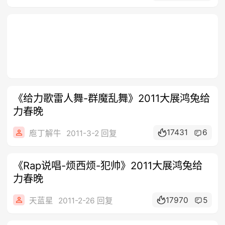
《给力歌雷人舞-群魔乱舞》2011大展鸿兔给
力春晚
17431
6
庖丁解牛
2011-3-2 回复
《Rap说唱-烦西烦-犯帅》2011大展鸿兔给
力春晚
17970
5
天蓝星
2011-2-26 回复