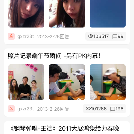
gxzr23t
106517
99
2013-2-26回复
照片记录端午节瞬间 -另有PK内幕！
gxzr23t
101266
196
2013-2-26回复
《钢琴弹唱-王斌》2011大展鸿兔给力春晚