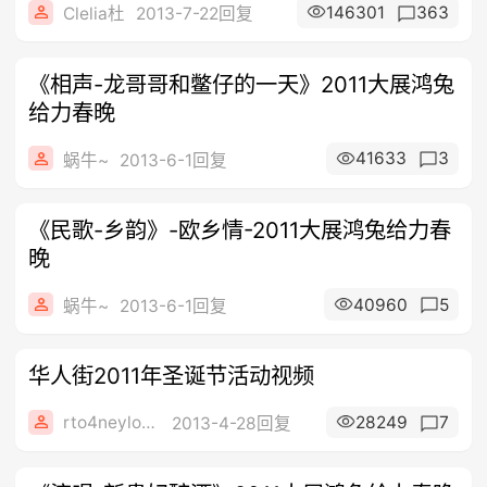
146301
363
Clelia杜
2013-7-22回复
《相声-龙哥哥和鳖仔的一天》2011大展鸿兔
给力春晚
41633
3
蜗牛~
2013-6-1回复
《民歌-乡韵》-欧乡情-2011大展鸿兔给力春
晚
40960
5
蜗牛~
2013-6-1回复
华人街2011年圣诞节活动视频
rto4neylo0ve
28249
7
2013-4-28回复