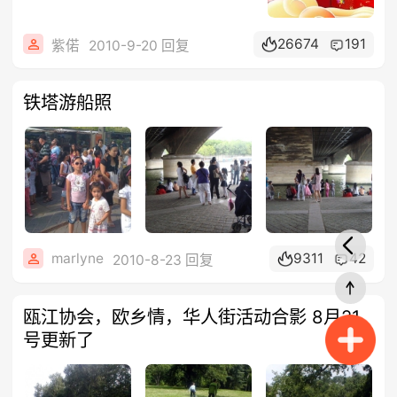
26674
191
紫偌
2010-9-20 回复
铁塔游船照
marlyne
9311
42
2010-8-23 回复
瓯江协会，欧乡情，华人街活动合影 8月21
号更新了