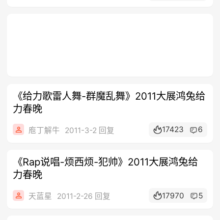
《给力歌雷人舞-群魔乱舞》2011大展鸿兔给
力春晚
17423
6
庖丁解牛
2011-3-2 回复
《Rap说唱-烦西烦-犯帅》2011大展鸿兔给
力春晚
17970
5
天蓝星
2011-2-26 回复