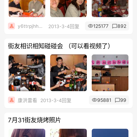
y6ttrpjhh5ljh
125177
892
2013-3-4回复
街友相识相知碰碰会 （可以看视频了）
95881
99
康洪雷看
2013-3-4回复
7月31街友烧烤照片