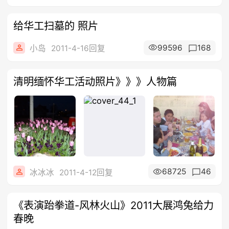
给华工扫墓的 照片
99596
168
小岛
2011-4-16回复
清明缅怀华工活动照片》》》人物篇
68725
46
冰冰冰
2011-4-12回复
《表演跆拳道-风林火山》2011大展鸿兔给力
春晚