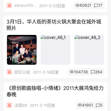
xiaoyu31071992
60621
17
2011-3-22回复
3月1日，华人街的茶坊火锅大聚会在城外城
照片
104736
264
回忆以前
2011-3-18回复
《原创歌曲独唱-小情绪》2011大展鸿兔给力
春晚
41901
5
法国99
2011-3-11回复