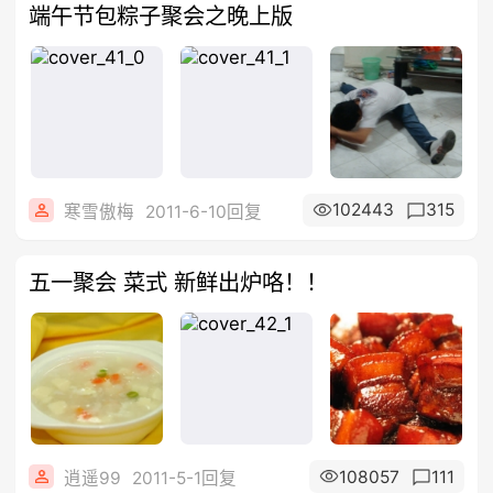
端午节包粽子聚会之晚上版
102443
315
寒雪傲梅
2011-6-10回复
五一聚会 菜式 新鲜出炉咯！！
108057
111
逍遥99
2011-5-1回复