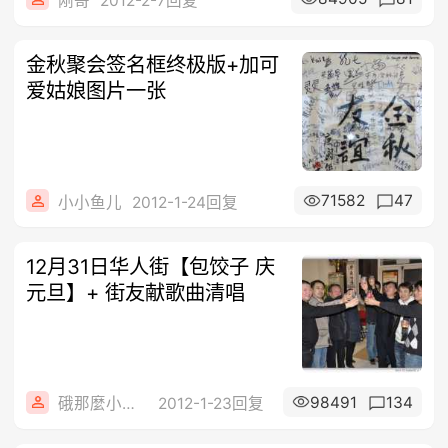
刚哥
2012-2-7回复
金秋聚会签名框终极版+加可
爱姑娘图片一张
71582
47
小小鱼儿
2012-1-24回复
12月31日华人街【包饺子 庆
元旦】+ 街友献歌曲清唱
98491
134
硪那麼小心ヽ還
2012-1-23回复