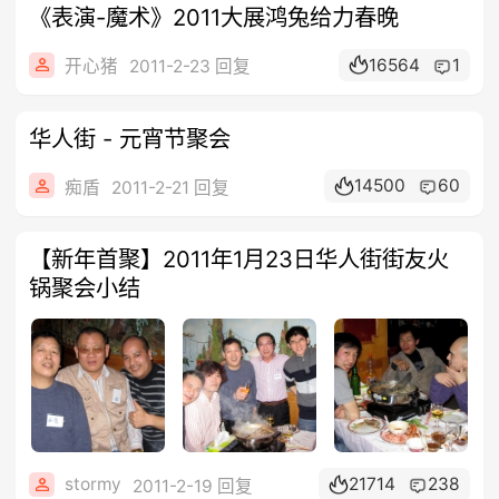
《表演-魔术》2011大展鸿兔给力春晚
16564
1
开心猪
2011-2-23 回复
华人街 - 元宵节聚会
14500
60
痴盾
2011-2-21 回复
【新年首聚】2011年1月23日华人街街友火
锅聚会小结
stormy
21714
238
2011-2-19 回复