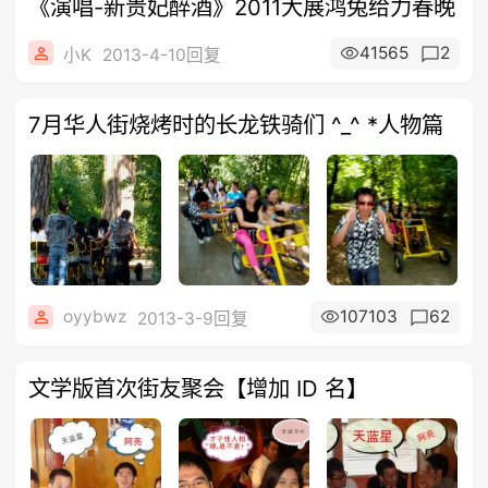
《演唱-新贵妃醉酒》2011大展鸿兔给力春晚
41565
2
小K
2013-4-10回复
7月华人街烧烤时的长龙铁骑们 ^_^ *人物篇
oyybwz
107103
62
2013-3-9回复
文学版首次街友聚会【增加 ID 名】