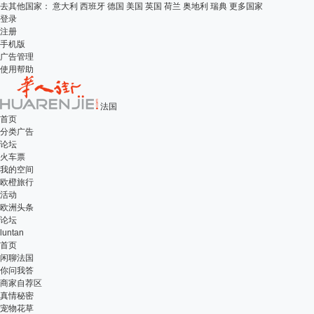
去其他国家：
意大利
西班牙
德国
美国
英国
荷兰
奥地利
瑞典
更多国家
登录
注册
手机版
广告管理
使用帮助
法国
首页
分类广告
论坛
火车票
我的空间
欧橙旅行
活动
欧洲头条
论坛
luntan
首页
闲聊法国
你问我答
商家自荐区
真情秘密
宠物花草