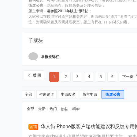
咨询建议
：与网站及版务相关的讨论和建议（请勿在其他版块讨论
街道公告
：网站动态、版规版务及处理公告等；
版主申请
：
请参照2011年版主招聘帖
；
大家可以在接待室讨论主题相关内容，但请勿回复“路过”“看看”“顶
注：为明确标题及表明处理状态，版主有权在（）内补充内容。
子版块
举报投诉栏
返 回
1
2
3
4
5
6
下一页
全部
咨询建议
申请改名
版主申请
街道公告
全部
|
最新
|
热门
|
热帖
|
精华
华人街iPhone版客户端功能建议和反馈专用帖【
置顶
欢迎大家在此帖说出你最希望的改进和最想要功能， 发表对 客户端未来版本功能的建议和反