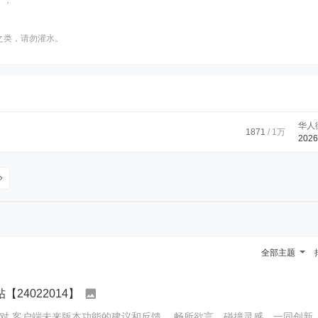
）；
”之类，请勿灌水。
华人
1871
/
1万
2026
全部主题
24022014】
馈。 畅所欲言，碰撞灵感，一同创新，回复的可以是个具体功能