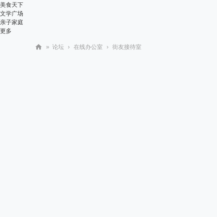
美食天下
文学广场
亲子家庭
更多
»
论坛
›
在线办公室
›
街友接待室
华
人
街
网