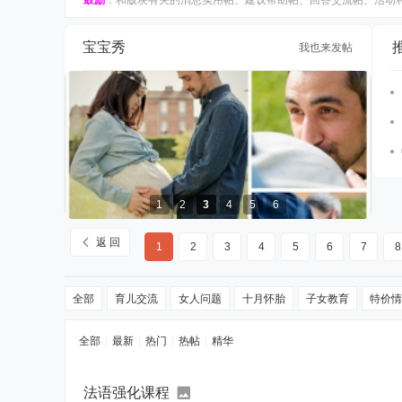
鼓励
：和版块有关的消息实用帖、建议帮助帖、回答交流帖、活动和
宝宝秀
我也来发帖
1
2
3
4
5
6
198欧孕妇照，亲子照，百日照，内有样片
返 回
1
2
3
4
5
6
7
8
全部
育儿交流
女人问题
十月怀胎
子女教育
特价情
全部
|
最新
|
热门
|
热帖
|
精华
法语强化课程