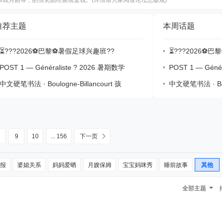
我秀贴等，酌情奖励经验或金钱。(详情请大家阅读论坛总版规)
推荐主题
本周话题
⏳???2026⚽巴黎⚽暑假足球兴趣班?‍?
⏳???2026⚽巴
POST 1 — Généraliste ? 2026 暑期数学
POST 1 — Géné
中文硬笔书法 · Boulogne-Billancourt 孩
中文硬笔书法 · Boul
9
10
... 156
下一页
报
婆媳关系
妈妈爱晒
月嫂保姆
宝宝妈咪秀
睡前故事
其他
全部主题