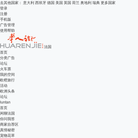
去其他国家：
意大利
西班牙
德国
美国
英国
荷兰
奥地利
瑞典
更多国家
登录
注册
手机版
广告管理
使用帮助
法国
首页
分类广告
论坛
火车票
我的空间
欧橙旅行
活动
欧洲头条
论坛
luntan
首页
闲聊法国
你问我答
商家自荐区
真情秘密
宠物花草