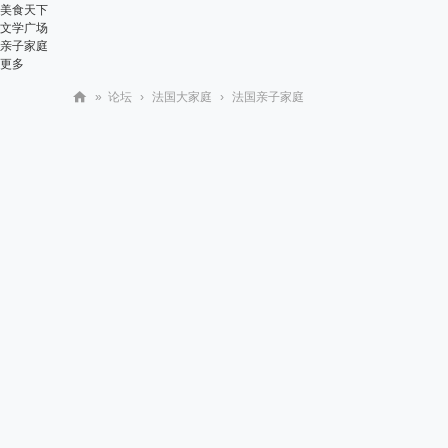
美食天下
文学广场
亲子家庭
更多
»
论坛
›
法国大家庭
›
法国亲子家庭
华
人
街
网