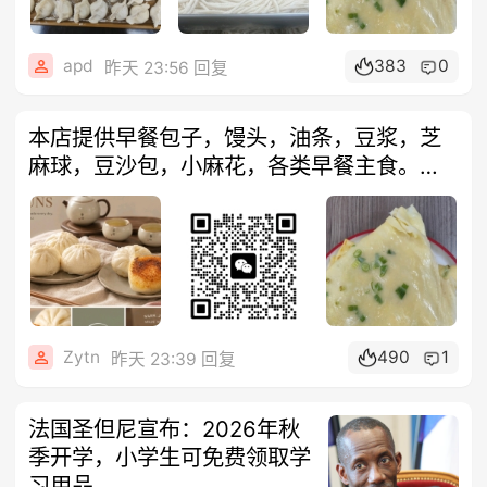
apd
383
0
昨天 23:56 回复
本店提供早餐包子，馒头，油条，豆浆，芝
麻球，豆沙包，小麻花，各类早餐主食。午
餐提
Zytn
490
1
昨天 23:39 回复
法国圣但尼宣布：2026年秋
季开学，小学生可免费领取学
习用品