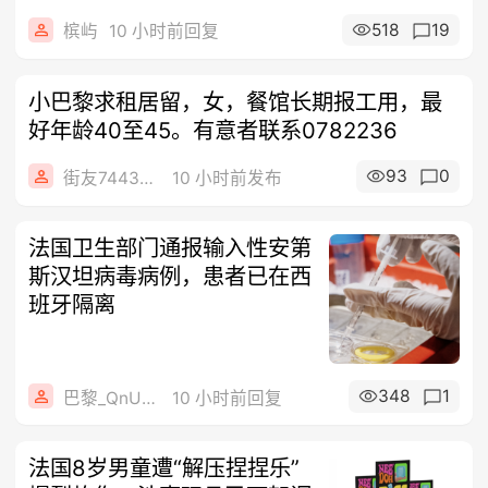
518
19
槟屿
10 小时前回复
小巴黎求租居留，女，餐馆长期报工用，最
好年龄40至45。有意者联系0782236
93
0
街友74434350
10 小时前发布
法国卫生部门通报输入性安第
斯汉坦病毒病例，患者已在西
班牙隔离
348
1
巴黎_QnU9z
10 小时前回复
法国8岁男童遭“解压捏捏乐”