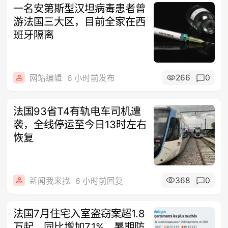
一名安第斯型汉坦病毒患者曾
游法国三大区，目前全家在西
班牙隔离
266
0
网站编辑
6 小时前发布
法国93省T4有轨电车司机遭
袭，全线停运至今日13时左右
恢复
368
0
新闻我来找
6 小时前回复
法国7月住宅入室盗窃案超1.8
万起，同比增加7.1%，暑期防