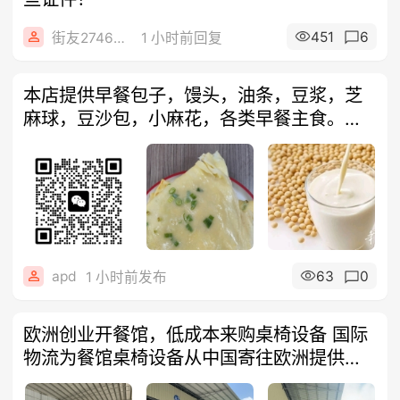
451
6
街友27465681
1 小时前回复
本店提供早餐包子，馒头，油条，豆浆，芝
麻球，豆沙包，小麻花，各类早餐主食。午
餐提
apd
63
0
1 小时前发布
欧洲创业开餐馆，低成本来购桌椅设备 国际
物流为餐馆桌椅设备从中国寄往欧洲提供超
大