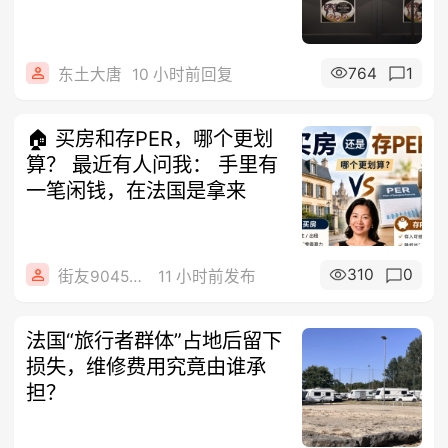
764
1
东土大唐
10 小时前回复
🏠 买房和存PER，哪个更划
算？ 最近有人问我： 手里有
一笔闲钱，在法国是拿来
310
0
街友90454511
11 小时前发布
法国“旅行者群体”占地后留下
损失，维修费用究竟由谁承
担？