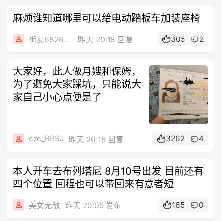
麻烦谁知道哪里可以给电动踏板车加装座椅
305
2
街友68262058
昨天 20:18 回复
大家好，此人做月嫂和保姆，
为了避免大家踩坑，只能说大
家自己小心点便是了
czc_RPSJ
3262
4
昨天 20:18 回复
本人开车去布列塔尼 8月10号出发 目前还有
四个位置 回程也可以带回来有意者短
165
0
美女无敌
昨天 20:05 发布