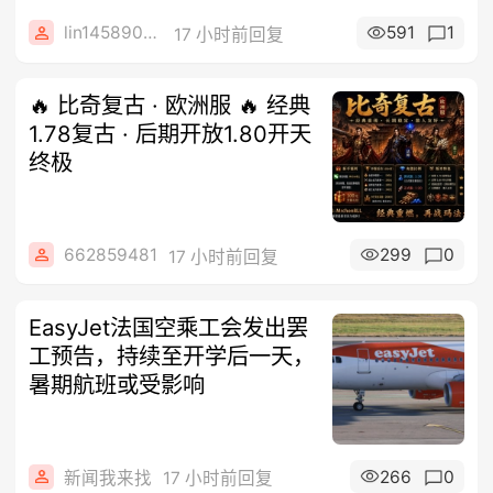
lin14589077
591
1
17 小时前回复
🔥 比奇复古 · 欧洲服 🔥 经典
1.78复古 · 后期开放1.80开天
终极
662859481
299
0
17 小时前回复
EasyJet法国空乘工会发出罢
工预告，持续至开学后一天，
暑期航班或受影响
266
0
新闻我来找
17 小时前回复