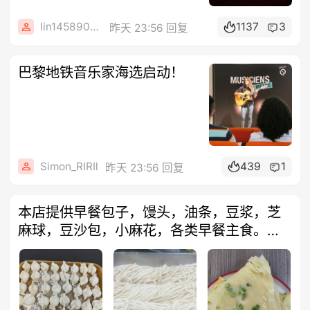
lin14589077
1137
3
昨天 23:56 回复
巴黎地铁音乐家海选启动！
Simon_RIRIl
439
1
昨天 23:56 回复
本店提供早餐包子，馒头，油条，豆浆，芝
麻球，豆沙包，小麻花，各类早餐主食。午
餐提