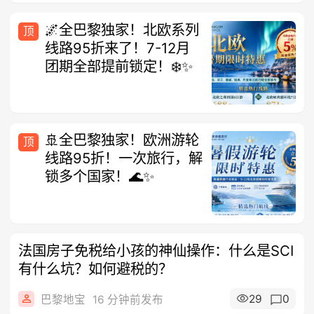
🌌全巴黎独家！北欧系列
顶
线路95折来了！7-12月
团期全部提前锁定！❄️✨
🚢全巴黎独家！欧洲游轮
顶
线路95折！一次旅行，解
锁多个国家！🌊✨
法国房子免税给小孩的神仙操作：什么是SCI
有什么坑？如何避税的？
29
0
巴黎地宝
16 分钟前发布