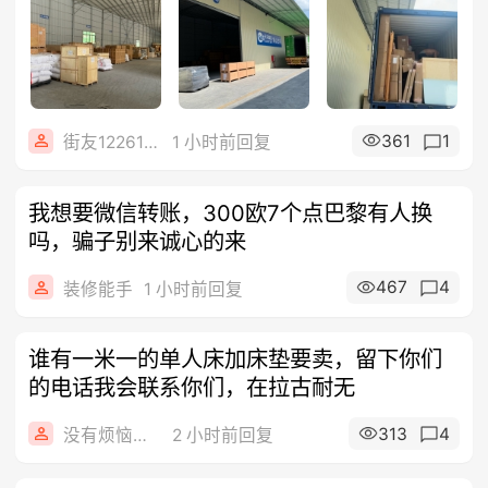
361
1
街友12261662
1 小时前回复
我想要微信转账，300欧7个点巴黎有人换
吗，骗子别来诚心的来
467
4
装修能手
1 小时前回复
谁有一米一的单人床加床垫要卖，留下你们
的电话我会联系你们，在拉古耐无
313
4
没有烦恼的人
2 小时前回复