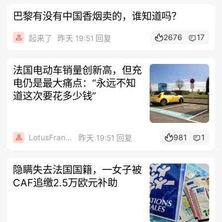
巴黎有没有中国香烟卖的，谁知道吗？
2676
17
起来了
昨天 19:51 回复
法国电动车销量创新高，但充
电仍是最大痛点：“永远不知
道这次要花多少钱”
LotusFrance
981
1
昨天 19:51 回复
隐瞒失去法国国籍，一女子被
CAF追缴2.5万欧元补助