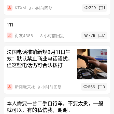
KTXM
229
1
8 小时前回复
111
779
7
街友43887265
8 小时前回复
法国电话推销新规8月11日生
效：默认禁止商业电话骚扰，
但这些电话仍可合法拨打
656
0
新闻我来找
9 小时前回复
本人需要一台二手自行车，不要太贵，一般
就可以，有的私信我，谢谢。