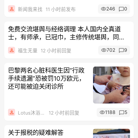
246
0
新闻我来找
11 小时前发布
免费交流堪舆与经络调理 本人国内全真道
士，有师承，已冠巾，主修传统堪舆，同时
略习
702
9
福生无量
12 小时前回复
巴黎两名心脏科医生因“行政
手续遗漏”恐被罚10万欧元，
还可能被迫关闭诊所
1188
5
Lotus沐浴陽光
12 小时前回复
关于报税的疑难解答