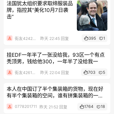
法国犹太组织要求取缔服装品
牌，指控其“美化10月7日袭
击”
395
1
街友42424224
昨天 22:45 回复
挂EDF一年半了一张没给我，93区一个有点
秃顶男，钱给他300，一年半了没给我一
703
5
街友42612092
昨天 22:04 回复
本人在中国订了半个集装箱的货物，现在好
有半个集装箱的空间，谁有拼集装箱的一
起。只
0778201711
1764
18
昨天 21:52 回复