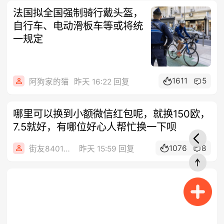
法国拟全国强制骑行戴头盔，
自行车、电动滑板车等或将统
一规定
1611
5
阿狗家的猫
昨天 16:22 回复
哪里可以换到小额微信红包呢，就换150欧，
7.5就好，有哪位好心人帮忙换一下呗
1076
8
街友84014588
昨天 15:59 回复