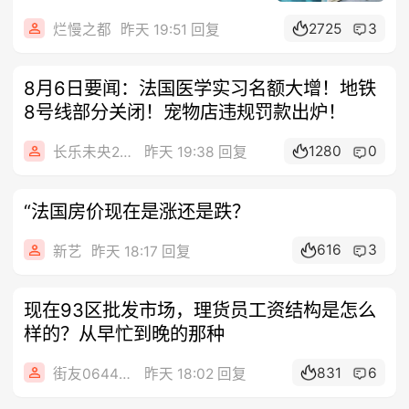
2725
3
烂慢之都
昨天 19:51 回复
8月6日要闻：法国医学实习名额大增！地铁
8号线部分关闭！宠物店违规罚款出炉！
1280
0
长乐未央2015
昨天 19:38 回复
“法国房价现在是涨还是跌？
616
3
新艺
昨天 18:17 回复
现在93区批发市场，理货员工资结构是怎么
样的？从早忙到晚的那种
831
6
街友06445100
昨天 18:02 回复