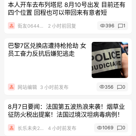
本人开车去布列塔尼 8月10号出发 目前还有
四个位置 回程也可以带回来有意者短
396
1
街友06445100
2 小时前回复
巴黎7区兑换店遭持枪抢劫 女
员工奋力反抗后嫌犯逃走
356
0
网站编辑
3 小时前发布
8月7日要闻：法国第五波热浪来袭！烟草业
征防火税出提案！法国过境汉坦病毒病例！
1069
0
长乐未央2015
4 小时前发布