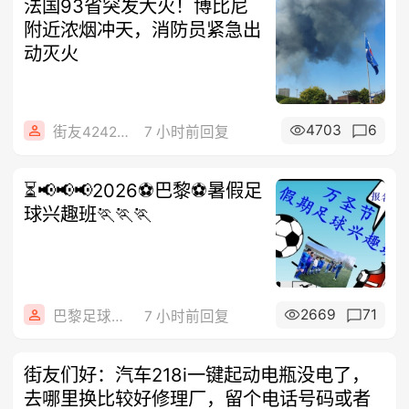
法国93省突发大火！博比尼
附近浓烟冲天，消防员紧急出
动灭火
4703
6
街友42424224
7 小时前回复
⏳📢📢📢2026⚽巴黎⚽暑假足
球兴趣班🏃‍🏃‍🏃‍
2669
71
巴黎足球兴趣班
7 小时前回复
街友们好：汽车218i一键起动电瓶没电了，
去哪里换比较好修理厂，留个电话号码或者