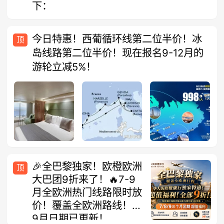
下：
今日特惠！西葡循环线第二位半价！冰
顶
岛线路第二位半价！现在报名9-12月的
游轮立减5%！
🎉全巴黎独家！欧橙欧洲
顶
大巴团9折来了！🔥7-9
月全欧洲热门线路限时放
价！覆盖全欧洲路线！7-
9月日期已更新！