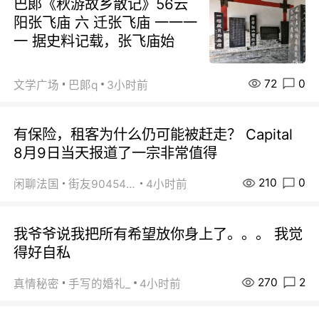
巴郞《秋游故乡散记》56云
阳张飞庙 六 迁张飞庙 一一一
一 据史料记载，张飞庙始
72
0
文学广场
巴郞q
3小时前
有保险，租客为什么仍可能被赶走？ Capital
8月9日当天报道了一宗非常值得
210
0
闲聊法国
街友90454511
4小时前
我爷爷说我把所有希望放你身上了。。。 我觉
得好自私
270
2
真情秘密
手写的婚礼_
4小时前