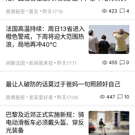
423
4
真情秘密
匿名
昨天17:18
法国高温持续：周日13省进入
橙色警戒，下周将迎大范围热
浪，局地再冲40℃
455
0
闲聊法国
新闻我来找
昨天17:11
最让人破防的话莫过于爸妈一句照顾好自己
447
10
真情秘密
发呆爱好者
昨天17:06
巴黎及近郊正式实施新规：骑
电动滑板车必须戴头盔、穿反
光装备