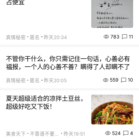
占便宜
783
11
真情秘密
匿名
昨天20:34
不管你干什么，你只需记住一句话，心善必有
福报，一个人的心善不善？瞒得了人却瞒不了
559
10
真情秘密
匿名
昨天20:05
夏天超级适合的凉拌土豆丝，
超级好吃又下饭！
524
4
美食天下
不靠谱不要联系
昨天19:51