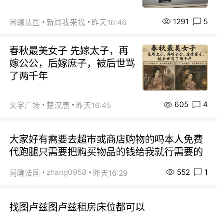
1291
5
闲聊法国
新闻我来找
昨天16:46
春秋最美女子 先嫁太子，再
嫁公公，后嫁庶子，被后世骂
了两千年
605
4
文学广场
楚汉唐
昨天16:45
大家好有需要去超市或商店购物的吗本人免费
代跑腿只需要把购买物品的钱给我就行需要的
552
1
zhang0958
闲聊法国
昨天16:29
找图卢兹图卢兹租房床位都可以