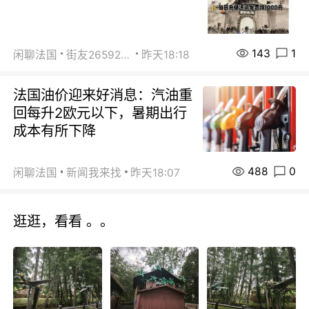
143
1
闲聊法国
街友26592800
昨天18:18
法国油价迎来好消息：汽油重
回每升2欧元以下，暑期出行
成本有所下降
488
0
闲聊法国
新闻我来找
昨天18:07
逛逛，看看 。。