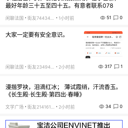
最好年龄三十五至四十五。有意者联系078
51
0
闲聊法国
街友74434350
1小时前
大家一定要有安全意识。
317
1
闲聊法国
街友23494008
2小时前
漫揩罗袂，泪滴红冰； 薄试霞绡，汗流香玉。
《长生殿·长生殿·第四出·春睡》
34
0
文学广场
街友21416156
2小时前