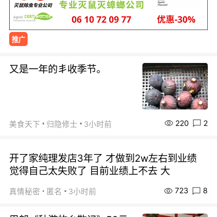
推广
又是一年的丯收季节。
220
2
美食天下
归隐修士
3小时前
开了家纯理发店3年了 才做到2w左右到业绩
觉得自己太失败了 目前业绩上不去 大
723
8
真情秘密
匿名
3小时前