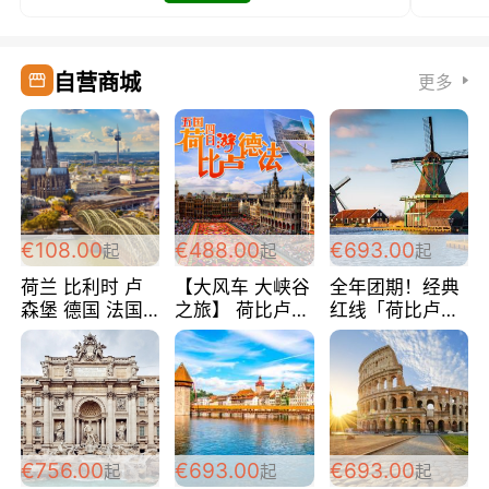
自营商城
更多
€108.00
€488.00
€693.00
起
起
起
荷兰 比利时 卢
【大风车 大峡谷
全年团期！经典
森堡 德国 法国
之旅】 荷比卢德
红线「荷比卢德
超爽玩遍西欧 循
法 巴黎上下 经
法」七天循环 五
环线 全程四星宾
典五国四日游
国 仅售99欧/人/
馆 108欧/人/天
488欧/人
天！巴黎上下！
包拼房~
€756.00
€693.00
€693.00
起
起
起