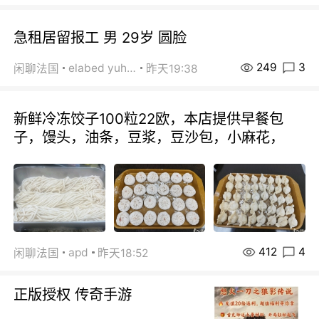
急租居留报工 男 29岁 圆脸
249
3
elabed yuhua
闲聊法国
昨天19:38
新鲜冷冻饺子100粒22欧，本店提供早餐包
子，馒头，油条，豆浆，豆沙包，小麻花，
412
4
apd
闲聊法国
昨天18:52
正版授权 传奇手游