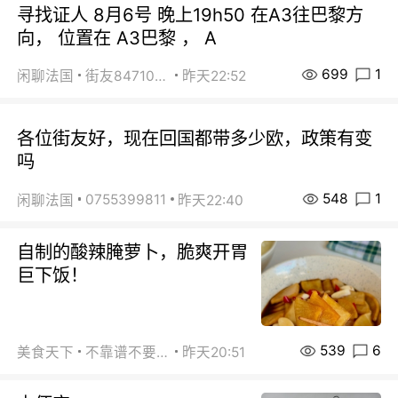
寻找证人 8月6号 晚上19h50 在A3往巴黎方
向， 位置在 A3巴黎 ， A
699
1
闲聊法国
街友84710671
昨天22:52
各位街友好，现在回国都带多少欧，政策有变
吗
548
1
0755399811
闲聊法国
昨天22:40
自制的酸辣腌萝卜，脆爽开胃
巨下饭！
539
6
美食天下
不靠谱不要联系
昨天20:51