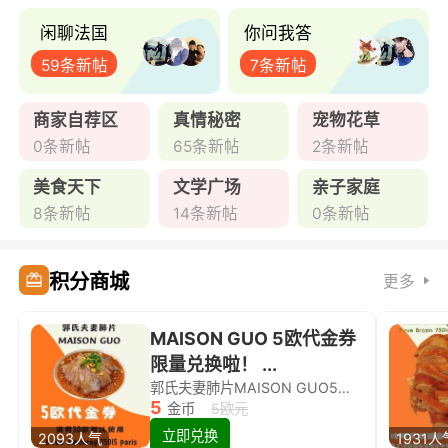
闲聊法国
你问我答
59条新帖
7条新帖
商家自荐区
真情秘密
宠物花草
0条新帖
65条新帖
2条新帖
美食天下
文学广场
亲子家庭
8条新帖
14条新帖
0条新帖
积分商城
更多
MAISON GUO 5欧代金券
限量兑换啦！ ...
郭氏夫妻肺片MAISON GUO5欧代金券限量兑换啦！
5
金币
5欧元
立即兑换
2093人气
1931人