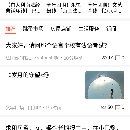
【意大利南法经
全年团期！永恒
全年团期！文艺
典循环线】 巴黎
绿线 「意国法
金线 【意大利一
上下 所有日期铁
南」巴黎上下 去
地】 循环7日游
发！ 全程四星级
意大利 南法 99
全程693欧/人起
推荐
跳蚤市场
房屋店铺
生活服务
新闻
宾馆 108欧/天起
欧/天起 ~包拼房
每周铁发！
全程756欧/位
大家好，请问那个语言学校有法语考试？
17
0
shibushijiu
法国你问我答
20分钟前
《岁月的守望者》
50
0
文学广场
白郞峰
1小时前
求租居留，女，餐馆长期报工用，在小巴黎，