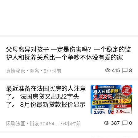
父母离异对孩子 一定是伤害吗？一个稳定的监
护人和抚养关系比一个争吵不休没有爱的家
415
8
真情秘密
匿名
6小时前
最近准备在法国买房的人注意
了。 法国房贷又出现2字头
了。 8月份最新贷款报价显示
387
0
闲聊法国
街友90454511
6小时前