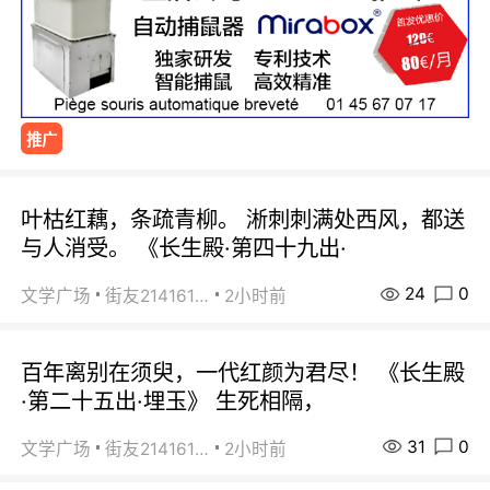
推广
叶枯红藕，条疏青柳。 淅刺刺满处西风，都送
与人消受。 《长生殿·第四十九出·
24
0
文学广场
街友21416156
2小时前
百年离别在须臾，一代红颜为君尽！ 《长生殿
·第二十五出·埋玉》 生死相隔，
31
0
文学广场
街友21416156
2小时前