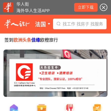
华人街
立即下载
海外华人生活APP
法国
找工作 找房子 找服务
签到
欧洲头条
佳缘
欧橙旅行