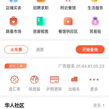
店铺买卖
招聘求职
附近餐馆
生活服务
跳蚤市场
房屋租售
餐馆供应区
贸易街
火车票
通票
开始查询
广告联系 01.44.61.05.23
查汇率
续居留
护照更新
出租车
更多
华人社区
更多