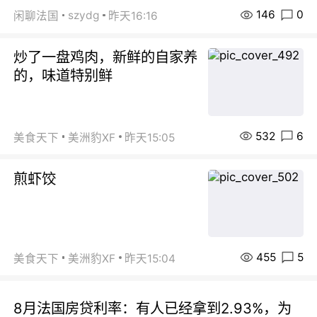
146
0
szydg
闲聊法国
昨天16:16
炒了一盘鸡肉，新鲜的自家养
的，味道特别鲜
532
6
美食天下
美洲豹XF
昨天15:05
煎虾饺
455
5
美食天下
美洲豹XF
昨天15:04
8月法国房贷利率：有人已经拿到2.93%，为