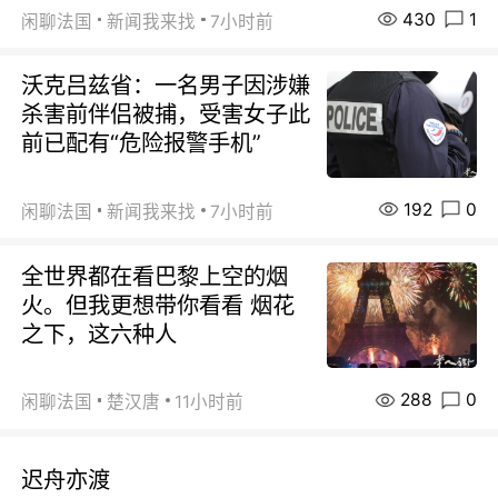
430
1
闲聊法国
新闻我来找
7小时前
沃克吕兹省：一名男子因涉嫌
杀害前伴侣被捕，受害女子此
前已配有“危险报警手机”
192
0
闲聊法国
新闻我来找
7小时前
全世界都在看巴黎上空的烟
火。但我更想带你看看 烟花
之下，这六种人
288
0
闲聊法国
楚汉唐
11小时前
迟舟亦渡