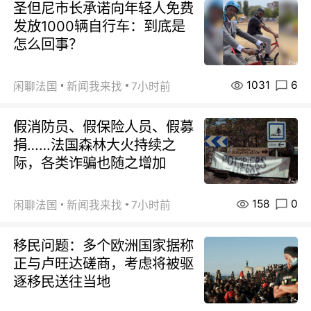
圣但尼市长承诺向年轻人免费
发放1000辆自行车：到底是
怎么回事？
1031
6
闲聊法国
新闻我来找
7小时前
假消防员、假保险人员、假募
捐……法国森林大火持续之
际，各类诈骗也随之增加
158
0
闲聊法国
新闻我来找
7小时前
移民问题：多个欧洲国家据称
正与卢旺达磋商，考虑将被驱
逐移民送往当地