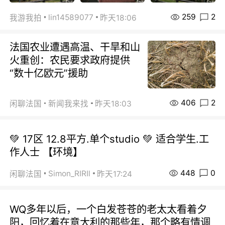
259
2
lin14589077
我游我拍
昨天18:06
法国农业遭遇高温、干旱和山
火重创：农民要求政府提供
“数十亿欧元”援助
406
2
闲聊法国
新闻我来找
昨天18:03
💚 17区 12.8平方.单个studio 💚 适合学生.工
作人士 【环境】
448
0
Simon_RIRIl
闲聊法国
昨天17:24
WQ多年以后，一个白发苍苍的老太太看着夕
阳，回忆着在意大利的那些年，那个略有情调