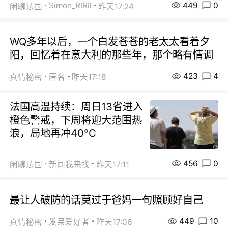
449
0
Simon_RIRIl
闲聊法国
昨天17:24
WQ多年以后，一个白发苍苍的老太太看着夕
阳，回忆着在意大利的那些年，那个略有情调
423
4
真情秘密
匿名
昨天17:18
法国高温持续：周日13省进入
橙色警戒，下周将迎大范围热
浪，局地再冲40℃
456
0
闲聊法国
新闻我来找
昨天17:11
最让人破防的话莫过于爸妈一句照顾好自己
449
10
真情秘密
发呆爱好者
昨天17:06