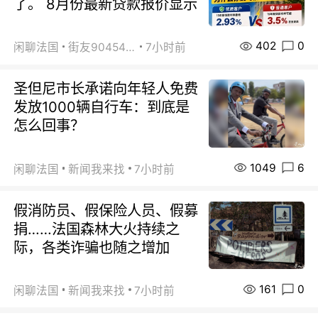
了。 8月份最新贷款报价显示
402
0
闲聊法国
街友90454511
7小时前
圣但尼市长承诺向年轻人免费
发放1000辆自行车：到底是
怎么回事？
1049
6
闲聊法国
新闻我来找
7小时前
假消防员、假保险人员、假募
捐……法国森林大火持续之
际，各类诈骗也随之增加
161
0
闲聊法国
新闻我来找
7小时前