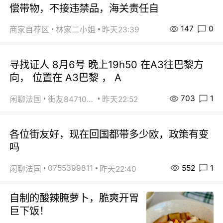
偿带物，不接违禁品，海关责任自
147
0
商家自荐区
林家二小姐
昨天23:39
寻找证人 8月6号 晚上19h50 在A3往巴黎方
向， 位置在 A3巴黎 ， A
703
1
闲聊法国
街友84710671
昨天22:52
各位街友好，现在回国都带多少欧，政策有变
吗
552
1
0755399811
闲聊法国
昨天22:40
自制的酸辣腌萝卜，脆爽开胃
巨下饭！