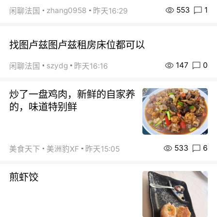
553
1
zhang0958
闲聊法国
昨天16:29
找图卢兹图卢兹租房床位都可以
147
0
szydg
闲聊法国
昨天16:16
炒了一盘鸡肉，新鲜的自家养
的，味道特别鲜
533
6
美食天下
美洲豹XF
昨天15:05
煎虾饺