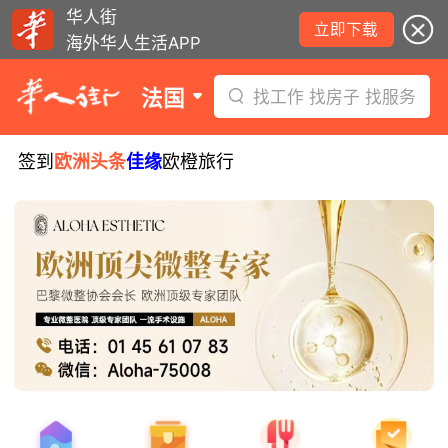
华人街
立即下载
海外华人生活APP
法国
找工作 找房子 找服务
签到
欧洲头条
佳缘
欧橙旅行