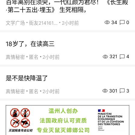
百年离别在须臾，一代红颜为君尽！ 《长生殿
·第二十五出·埋玉》 生死相隔，
34
0
文学广场
街友21416156
2小时前
18岁了，在读高三
321
4
真情秘密
匿名
2小时前
是不是快降温了
301
3
真情秘密
匿名
2小时前