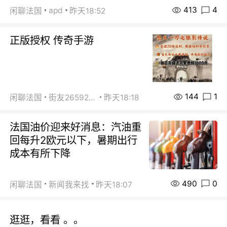
413
4
apd
闲聊法国
昨天18:52
正版授权 传奇手游
144
1
闲聊法国
街友26592800
昨天18:18
法国油价迎来好消息：汽油重
回每升2欧元以下，暑期出行
成本有所下降
490
0
闲聊法国
新闻我来找
昨天18:07
逛逛，看看 。。