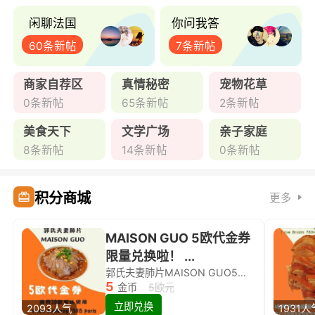
闲聊法国
你问我答
60条新帖
7条新帖
商家自荐区
真情秘密
宠物花草
0条新帖
65条新帖
2条新帖
美食天下
文学广场
亲子家庭
8条新帖
14条新帖
0条新帖
积分商城
更多
MAISON GUO 5欧代金券
限量兑换啦！ ...
郭氏夫妻肺片MAISON GUO5欧代金券限量兑换啦！
5
金币
5欧元
立即兑换
2093人气
1931人