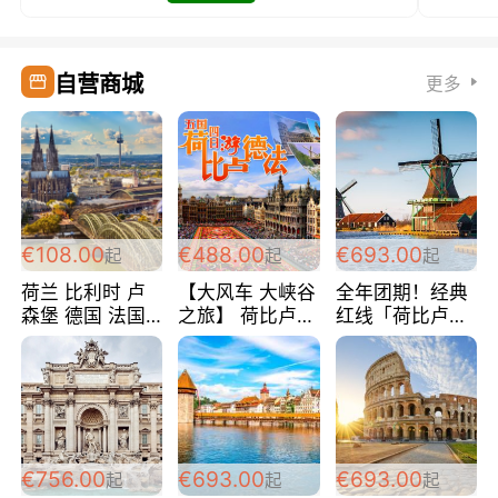
自营商城
更多
€108.00
€488.00
€693.00
起
起
起
荷兰 比利时 卢
【大风车 大峡谷
全年团期！经典
森堡 德国 法国
之旅】 荷比卢德
红线「荷比卢德
超爽玩遍西欧 循
法 巴黎上下 经
法」七天循环 五
环线 全程四星宾
典五国四日游
国 仅售99欧/人/
馆 108欧/人/天
488欧/人
天！巴黎上下！
包拼房~
€756.00
€693.00
€693.00
起
起
起