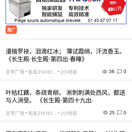
推广
漫揩罗袂，泪滴红冰； 薄试霞绡，汗流香玉。
《长生殿·长生殿·第四出·春睡》
36
0
文学广场
街友21416156
2小时前
叶枯红藕，条疏青柳。 淅刺刺满处西风，都送
与人消受。 《长生殿·第四十九出·
25
0
文学广场
街友21416156
2小时前