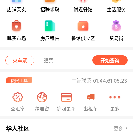
店铺买卖
招聘求职
附近餐馆
生活服务
跳蚤市场
房屋租售
餐馆供应区
贸易街
火车票
通票
开始查询
广告联系 01.44.61.05.23
查汇率
续居留
护照更新
出租车
更多
华人社区
更多