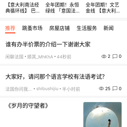
【意大利南法经
全年团期！永恒
全年团期！文艺
典循环线】 巴黎
绿线 「意国法
金线 【意大利一
上下 所有日期铁
南」巴黎上下 去
地】 循环7日游
发！ 全程四星级
意大利 南法 99
全程693欧/人起
推荐
跳蚤市场
房屋店铺
生活服务
新闻
宾馆 108欧/天起
欧/天起 ~包拼房
每周铁发！
全程756欧/位
谁有办半价票的介绍一下谢谢大家
2
0
闲聊法国
顺其_MhKhA
44秒前
大家好，请问那个语言学校有法语考试？
25
0
shibushijiu
法国你问我答
半小时前
《岁月的守望者》