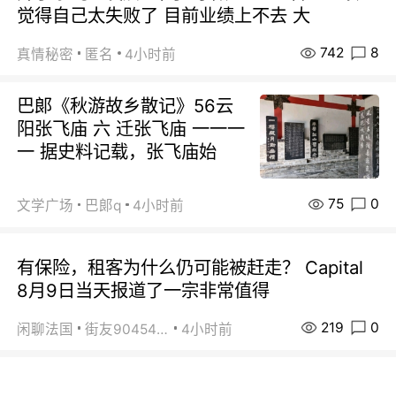
觉得自己太失败了 目前业绩上不去 大
742
8
真情秘密
匿名
4小时前
巴郞《秋游故乡散记》56云
阳张飞庙 六 迁张飞庙 一一一
一 据史料记载，张飞庙始
75
0
文学广场
巴郞q
4小时前
有保险，租客为什么仍可能被赶走？ Capital
8月9日当天报道了一宗非常值得
219
0
闲聊法国
街友90454511
4小时前