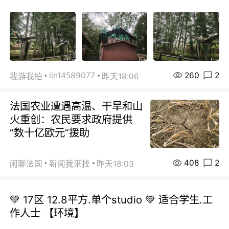
260
2
lin14589077
我游我拍
昨天18:06
法国农业遭遇高温、干旱和山
火重创：农民要求政府提供
“数十亿欧元”援助
408
2
闲聊法国
新闻我来找
昨天18:03
💚 17区 12.8平方.单个studio 💚 适合学生.工
作人士 【环境】