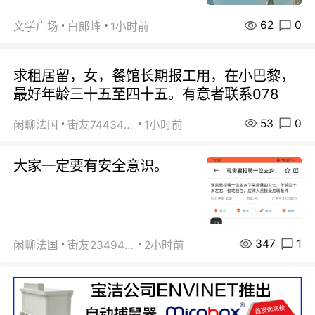
62
0
文学广场
白郞峰
1小时前
求租居留，女，餐馆长期报工用，在小巴黎，
最好年龄三十五至四十五。有意者联系078
53
0
闲聊法国
街友74434350
1小时前
大家一定要有安全意识。
347
1
闲聊法国
街友23494008
2小时前