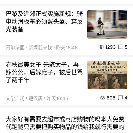
巴黎及近郊正式实施新规：骑
电动滑板车必须戴头盔、穿反
光装备
1293
5
闲聊法国
新闻我来找
昨天16:46
春秋最美女子 先嫁太子，再
嫁公公，后嫁庶子，被后世骂
了两千年
606
4
文学广场
楚汉唐
昨天16:45
大家好有需要去超市或商店购物的吗本人免费
代跑腿只需要把购买物品的钱给我就行需要的