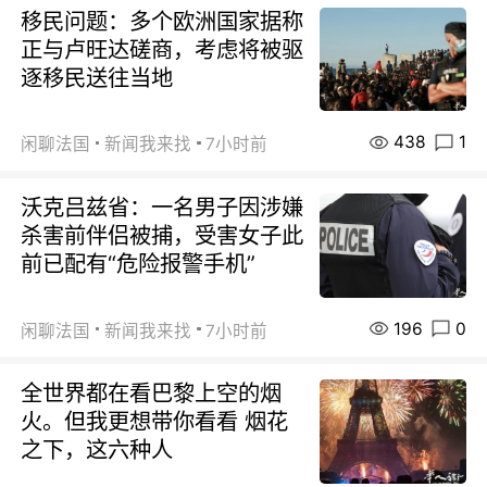
移民问题：多个欧洲国家据称
正与卢旺达磋商，考虑将被驱
逐移民送往当地
438
1
闲聊法国
新闻我来找
7小时前
沃克吕兹省：一名男子因涉嫌
杀害前伴侣被捕，受害女子此
前已配有“危险报警手机”
196
0
闲聊法国
新闻我来找
7小时前
全世界都在看巴黎上空的烟
火。但我更想带你看看 烟花
之下，这六种人