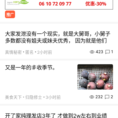
推广
大家发泄没有一个现实，就是大舅哥，小舅子
多数都没有姐夫或妹夫优秀， 因为就是他们
423
1
真情秘密
匿名
2小时前
又是一年的丯收季节。
232
2
美食天下
归隐修士
3小时前
开了家纯理发店3年了 才做到2w左右到业绩