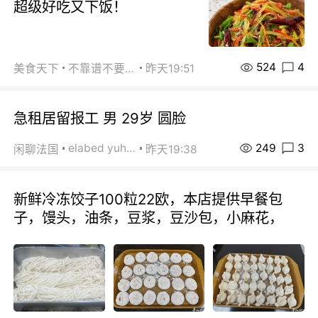
超级好吃又下饭！
524
4
美食天下
不靠谱不要联系
昨天19:51
急租居留报工 男 29岁 圆脸
249
3
elabed yuhua
闲聊法国
昨天19:38
新鲜冷冻饺子100粒22欧，本店提供早餐包
子，馒头，油条，豆浆，豆沙包，小麻花，