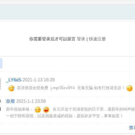
你需要登录后才可以留言
登录
|
快速注册
_LY6aS
2021-1-13 16:39
高清资源全部免费 j.mp/35zx8Y4 无毒无骗 如有打扰请见谅！
奈斯
2021-1-1 23:58
新年祝福来咯：
在元旦这个充满喜悦的日子里，愿新年的钟声能
一份宁静和喜悦，以及我最真诚的祝福：愿你岁岁平安，事事如意！
查