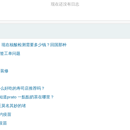
现在还没有日志
ato 现在核酸检测需要多少钱？回国那种
 签工单问题
家装修
有什么好吃的寿司店推荐吗？
道prato 一點點奶茶在哪里？
 今天莫名其妙的堵
a 约疫苗
疫苗