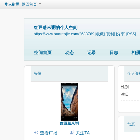
华人街网
返回首页
红豆薏米粥的个人空间
https://www.huarenjie.com/?683769
[收藏]
[复制]
[分享]
[RSS]
空间首页
动态
记录
日志
相
头像
个人资
性别
生日
红豆薏米粥
动态
查看广播
关注TA