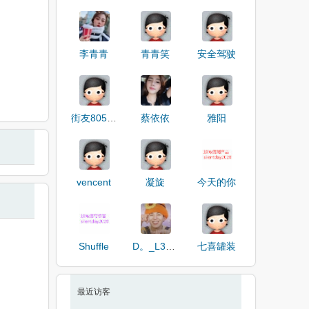
李青青
青青笑
安全驾驶
街友80503624
蔡依依
雅阳
vencent
凝旋
今天的你
Shuffle
D。_L34KJ
七喜罐装
最近访客