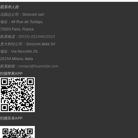
联系华人街
法国总公司：
Sinocom sarl
地址：
48 Rue de Turbigo,
75003
Paris
,
France
联系电话：
(0033)-(0)144610523
意大利分公司：
Sinocom Italia Srl
地址：
Via Niccolini 29,
20154
Milano
,
Italia
联系邮箱：
contact@huarenjie.com
扫描苹果APP
扫描安卓APP