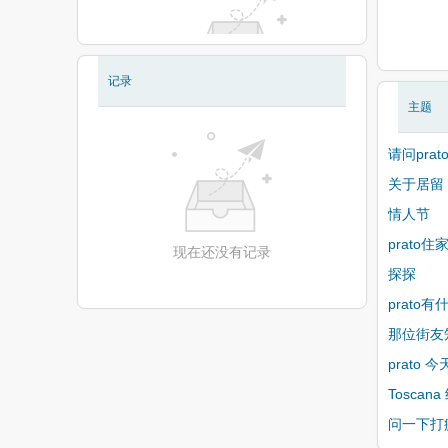
记录
现在还没有相册
主题
请问pr
关于居留
情人节
prato住
现在还没有记录
探探
prato
那位街友知
prato
Toscan
问一下打