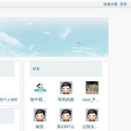
快速注册
登录
好友
狼中我最色
等风的旗
cinzi_PFfnp
部个人资料
榆笙
风1997云
点我头像看资料