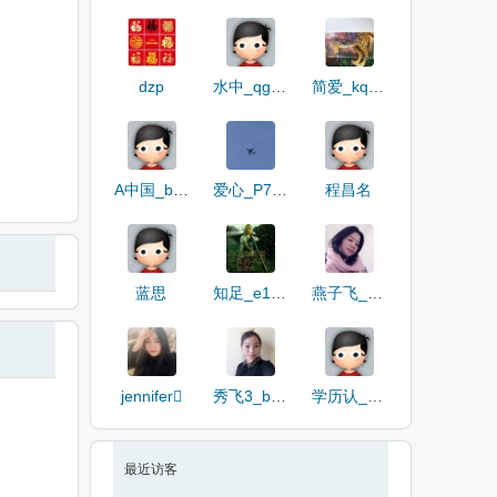
dzp
水中_qgZaP
简爱_kqqhU
A中国_bHk0l
爱心_P76BB
程昌名
蓝思
知足_e18f6
燕子飞_XVQN
jennifer
秀飞3_boDZw
学历认_Pwz2D
最近访客