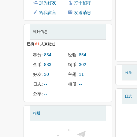
加为好友
打个招呼
给我留言
发送消息
统计信息
已有
61
人来访过
积分:
854
经验:
854
金币:
883
铜币:
302
分享
好友:
30
主题:
11
日志:
--
相册:
--
分享:
--
日志
相册