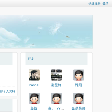
快速注册
登录
好友
Pascal
谢星锋
雅阳
部个人资料
凝旋
淼。_rYhw8
金鼎装修