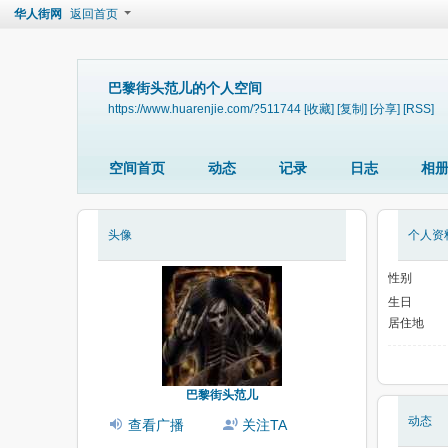
华人街网
返回首页
巴黎街头范儿的个人空间
https://www.huarenjie.com/?511744
[收藏]
[复制]
[分享]
[RSS]
空间首页
动态
记录
日志
相
头像
个人资
性别
生日
居住地
巴黎街头范儿
动态
查看广播
关注TA