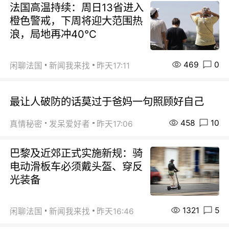
法国高温持续：周日13省进入
橙色警戒，下周将迎大范围热
浪，局地再冲40℃
469
0
闲聊法国
新闻我来找
昨天17:11
最让人破防的话莫过于爸妈一句照顾好自己
458
10
真情秘密
发呆爱好者
昨天17:06
巴黎及近郊正式实施新规：骑
电动滑板车必须戴头盔、穿反
光装备
1321
5
闲聊法国
新闻我来找
昨天16:46