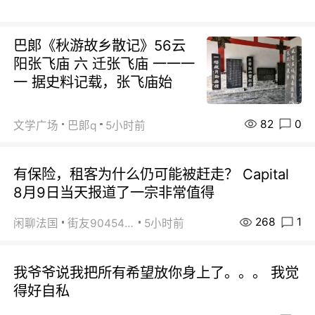
巴郞《秋游故乡散记》56云
阳张飞庙 六 迁张飞庙 一一一
一 据史料记载，张飞庙始
82
0
文学广场
巴郞q
5小时前
有保险，租客为什么仍可能被赶走？ Capital
8月9日当天报道了一宗非常值得
268
1
闲聊法国
街友90454511
5小时前
我爷爷说我把所有希望放你身上了。。。 我觉
得好自私