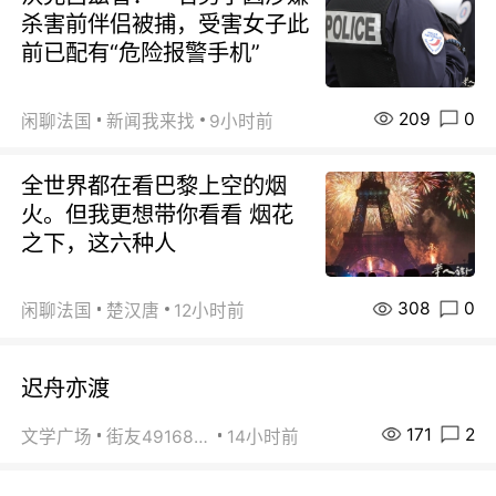
杀害前伴侣被捕，受害女子此
前已配有“危险报警手机”
209
0
闲聊法国
新闻我来找
9小时前
全世界都在看巴黎上空的烟
火。但我更想带你看看 烟花
之下，这六种人
308
0
闲聊法国
楚汉唐
12小时前
迟舟亦渡
171
2
文学广场
街友49168527
14小时前