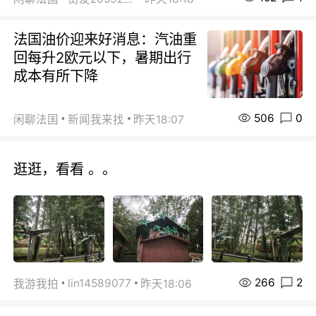
法国油价迎来好消息：汽油重
回每升2欧元以下，暑期出行
成本有所下降
506
0
闲聊法国
新闻我来找
昨天18:07
逛逛，看看 。。
266
2
lin14589077
我游我拍
昨天18:06