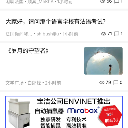
56
1
闲聊法国
顺其_MhKhA
1小时前
大家好，请问那个语言学校有法语考试？
71
1
shibushijiu
法国你问我答
1小时前
《岁月的守望者》
79
0
文学广场
白郞峰
2小时前