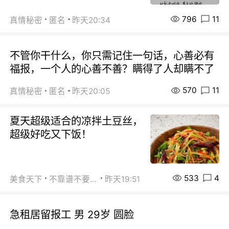
796
11
真情秘密
匿名
昨天20:34
不管你干什么，你只需记住一句话，心善必有
福报，一个人的心善不善？瞒得了人却瞒不了
570
11
真情秘密
匿名
昨天20:05
夏天超级适合的凉拌土豆丝，
超级好吃又下饭！
533
4
美食天下
不靠谱不要联系
昨天19:51
急租居留报工 男 29岁 圆脸