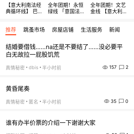
【意大利南法经
全年团期！永恒
全年团期！文艺
典循环线】 巴黎
绿线 「意国法
金线 【意大利一
上下 所有日期铁
南」巴黎上下 去
地】 循环7日游
发！ 全程四星级
意大利 南法 99
全程693欧/人起
推荐
跳蚤市场
房屋店铺
生活服务
新闻
宾馆 108欧/天起
欧/天起 ~包拼房
每周铁发！
全程756欧/位
结婚要借钱……na还是不要结了……没必要平
白无故拉一屁股饥荒
157
2
dbis
真情秘密
半小时前
黄昏尾奏
35
0
真情秘密
匿名
半小时前
谁有办半价票的介绍一下谢谢大家