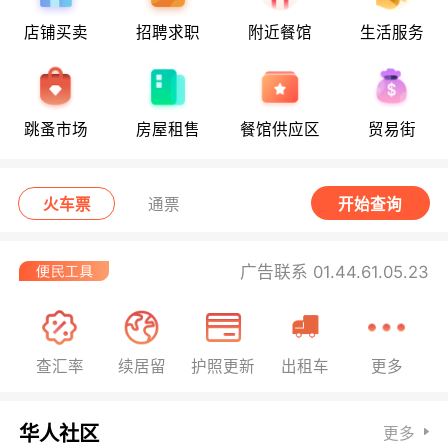
店铺买卖
招聘求职
附近餐馆
生活服务
跳蚤市场
房屋租售
餐馆供应区
贸易街
火车票
通票
开始查询
广告联系 01.44.61.05.23
查汇率
续居留
护照更新
出租车
更多
华人社区
更多