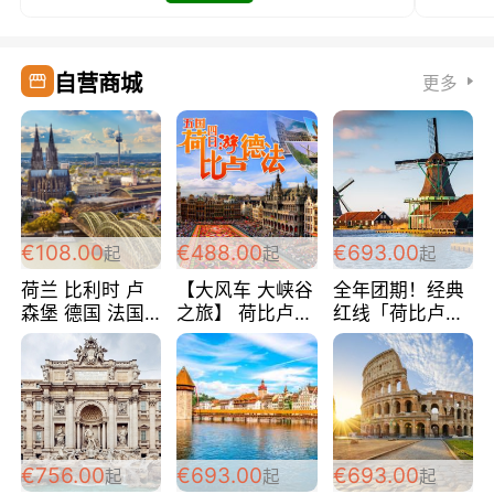
自营商城
更多
€108.00
€488.00
€693.00
起
起
起
荷兰 比利时 卢
【大风车 大峡谷
全年团期！经典
森堡 德国 法国
之旅】 荷比卢德
红线「荷比卢德
超爽玩遍西欧 循
法 巴黎上下 经
法」七天循环 五
环线 全程四星宾
典五国四日游
国 仅售99欧/人/
馆 108欧/人/天
488欧/人
天！巴黎上下！
包拼房~
€756.00
€693.00
€693.00
起
起
起