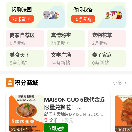
闲聊法国
你问我答
72条新帖
10条新帖
商家自荐区
真情秘密
宠物花草
0条新帖
74条新帖
2条新帖
美食天下
文学广场
亲子家庭
9条新帖
14条新帖
0条新帖
积分商城
更多
MAISON GUO 5欧代金券
限量兑换啦！ ...
郭氏夫妻肺片MAISON GUO5欧代金券限量兑换啦！
5
金币
5欧元
立即兑换
2093人气
1931人