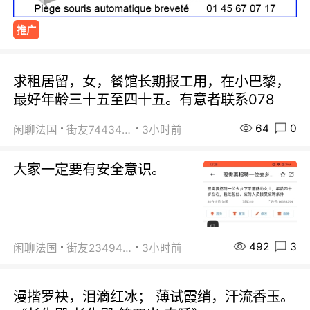
推广
求租居留，女，餐馆长期报工用，在小巴黎，
最好年龄三十五至四十五。有意者联系078
64
0
闲聊法国
街友74434350
3小时前
大家一定要有安全意识。
492
3
闲聊法国
街友23494008
3小时前
漫揩罗袂，泪滴红冰； 薄试霞绡，汗流香玉。