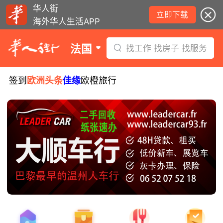
华人街
立即下载
海外华人生活APP
法国
找工作 找房子 找服务
签到
欧洲头条
佳缘
欧橙旅行