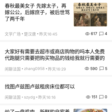
春秋最美女子 先嫁太子，再
嫁公公，后嫁庶子，被后世骂
了两千年
617
4
文学广场
楚汉唐
昨天16:45
大家好有需要去超市或商店购物的吗本人免费
代跑腿只需要把购买物品的钱给我就行需要的
590
5
zhang0958
闲聊法国
昨天16:29
找图卢兹图卢兹租房床位都可以
151
0
szydg
闲聊法国
昨天16:16
炒了一盘鸡肉，新鲜的自家养