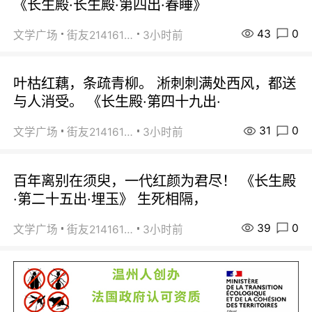
《长生殿·长生殿·第四出·春睡》
43
0
文学广场
街友21416156
3小时前
叶枯红藕，条疏青柳。 淅刺刺满处西风，都送
与人消受。 《长生殿·第四十九出·
31
0
文学广场
街友21416156
3小时前
百年离别在须臾，一代红颜为君尽！ 《长生殿
·第二十五出·埋玉》 生死相隔，
39
0
文学广场
街友21416156
3小时前