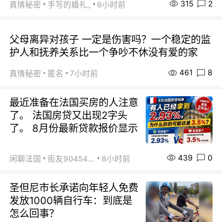
315
2
真情秘密
手写的婚礼_
6小时前
父母离异对孩子 一定是伤害吗？一个稳定的监
护人和抚养关系比一个争吵不休没有爱的家
461
8
真情秘密
匿名
7小时前
最近准备在法国买房的人注意
了。 法国房贷又出现2字头
了。 8月份最新贷款报价显示
439
0
闲聊法国
街友90454511
8小时前
圣但尼市长承诺向年轻人免费
发放1000辆自行车：到底是
怎么回事？