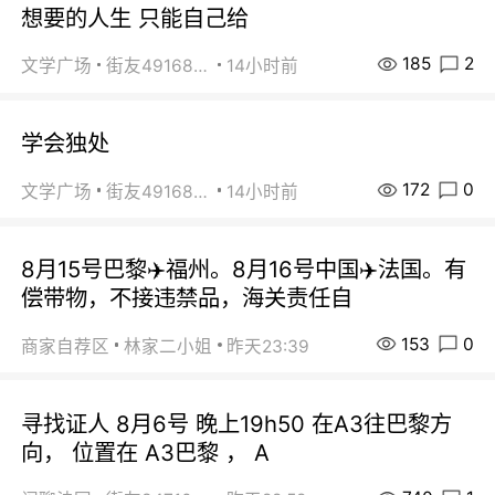
想要的人生 只能自己给
185
2
文学广场
街友49168527
14小时前
学会独处
172
0
文学广场
街友49168527
14小时前
8月15号巴黎✈️福州。8月16号中国✈️法国。有
偿带物，不接违禁品，海关责任自
153
0
商家自荐区
林家二小姐
昨天23:39
寻找证人 8月6号 晚上19h50 在A3往巴黎方
向， 位置在 A3巴黎 ， A