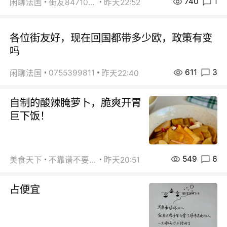
740
1
闲聊法国
街友84710671
昨天22:52
各位街友好，现在回国都带多少欧，政策有变
吗
611
3
0755399811
闲聊法国
昨天22:40
自制的酸辣腌萝卜，脆爽开胃
巨下饭！
549
6
美食天下
不靠谱不要联系
昨天20:51
占便宜