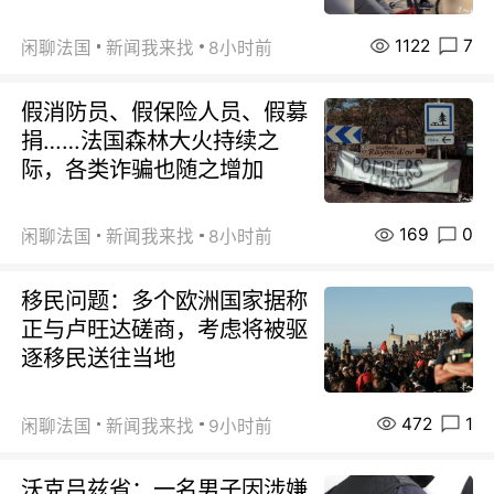
1122
7
闲聊法国
新闻我来找
8小时前
假消防员、假保险人员、假募
捐……法国森林大火持续之
际，各类诈骗也随之增加
169
0
闲聊法国
新闻我来找
8小时前
移民问题：多个欧洲国家据称
正与卢旺达磋商，考虑将被驱
逐移民送往当地
472
1
闲聊法国
新闻我来找
9小时前
沃克吕兹省：一名男子因涉嫌