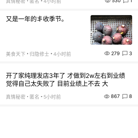
530
1
真情秘密
匿名
4小时前
又是一年的丯收季节。
279
3
美食天下
归隐修士
4小时前
开了家纯理发店3年了 才做到2w左右到业绩
觉得自己太失败了 目前业绩上不去 大
867
8
真情秘密
匿名
5小时前