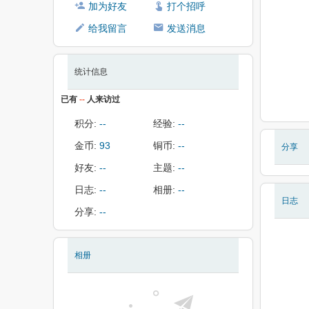
加为好友
打个招呼
给我留言
发送消息
统计信息
已有
--
人来访过
积分:
--
经验:
--
金币:
93
铜币:
--
分享
好友:
--
主题:
--
日志:
--
相册:
--
日志
分享:
--
相册