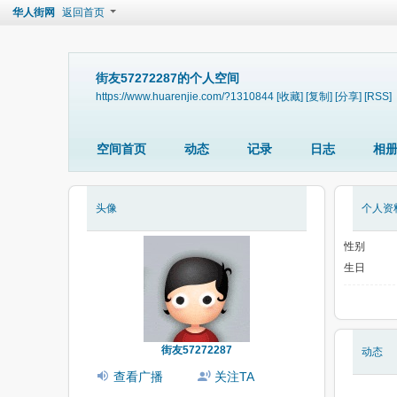
华人街网
返回首页
街友57272287的个人空间
https://www.huarenjie.com/?1310844
[收藏]
[复制]
[分享]
[RSS]
空间首页
动态
记录
日志
相
头像
个人资
性别
生日
街友57272287
动态
查看广播
关注TA