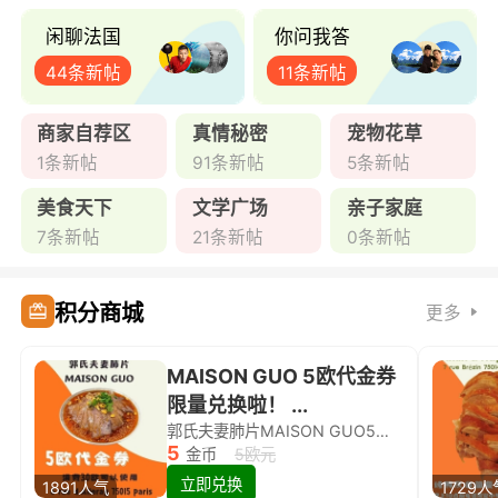
闲聊法国
你问我答
44条新帖
11条新帖
商家自荐区
真情秘密
宠物花草
1条新帖
91条新帖
5条新帖
美食天下
文学广场
亲子家庭
7条新帖
21条新帖
0条新帖
积分商城
更多
MAISON GUO 5欧代金券
限量兑换啦！ ...
郭氏夫妻肺片MAISON GUO5欧代金券限量兑换啦！
5
金币
5欧元
立即兑换
1891人气
1729人