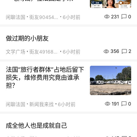
231
0
闲聊法国
街友90454511
6小时前
做过期的小朋友
356
2
文学广场
街友49168527
6小时前
法国“旅行者群体”占地后留下
损失，维修费用究竟由谁承
担？
191
0
闲聊法国
新闻我来找
6小时前
成全他人也是成就自己