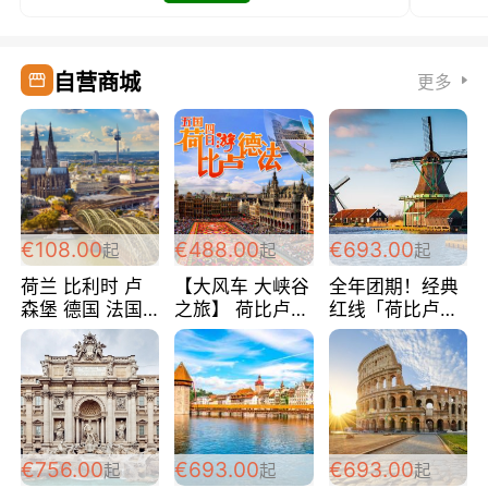
自营商城
更多
€108.00
€488.00
€693.00
起
起
起
荷兰 比利时 卢
【大风车 大峡谷
全年团期！经典
森堡 德国 法国
之旅】 荷比卢德
红线「荷比卢德
超爽玩遍西欧 循
法 巴黎上下 经
法」七天循环 五
环线 全程四星宾
典五国四日游
国 仅售99欧/人/
馆 108欧/人/天
488欧/人
天！巴黎上下！
包拼房~
€756.00
€693.00
€693.00
起
起
起