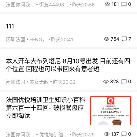
181
0
法国你问我答
街友44498484
昨天20:56
111
754
7
闲聊法国
FENG，
昨天20:41
本人开车去布列塔尼 8月10号出发 目前还有四
个位置 回程也可以带回来有意者短
328
0
闲聊法国
美女无敌
昨天20:32
法国优悦培训卫生知识小百科
第六百一十四回- 破损餐盘应
立即淘汰
137
0
法国你问我答
优悦培训咨询
昨天20:29