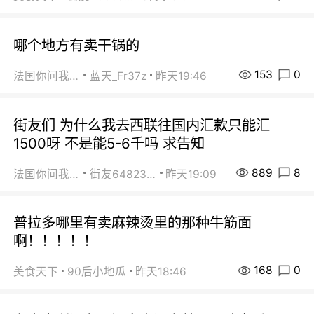
哪个地方有卖干锅的
153
0
法国你问我答
蓝天_Fr37z
昨天19:46
街友们 为什么我去西联往国内汇款只能汇
1500呀 不是能5-6千吗 求告知
889
8
法国你问我答
街友64823891
昨天19:09
普拉多哪里有卖麻辣烫里的那种牛筋面
啊！！！！！
168
0
美食天下
90后小地瓜
昨天18:46