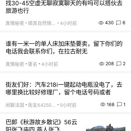
找30-45空虚无聊寂寞聊天的有吗可以搭伙去
旅游也行
430
6
真情秘密
顺其自然随缘
4小时前
谁有一米一的单人床加床垫要卖，留下你们的
电话我会联系你们，在拉古耐无
208
2
真情秘密
匿名
4小时前
街友们好：汽车218i一键起动电瓶没电了，去
哪里换比较好修理厂，留个电话号码或者
168
1
闲聊法国
街友64250024
5小时前
巴郞《秋游故乡散记》56云
阳张飞庙四 燕人张飞