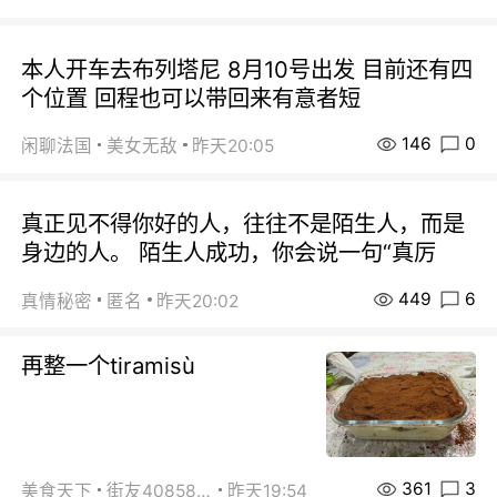
本人开车去布列塔尼 8月10号出发 目前还有四
个位置 回程也可以带回来有意者短
146
0
闲聊法国
美女无敌
昨天20:05
真正见不得你好的人，往往不是陌生人，而是
身边的人。 陌生人成功，你会说一句“真厉
449
6
真情秘密
匿名
昨天20:02
再整一个tiramisù
361
3
美食天下
街友40858442
昨天19:54