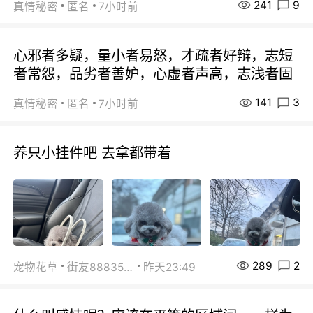
241
9
真情秘密
匿名
7小时前
心邪者多疑，量小者易怒，才疏者好辩，志短
者常怨，品劣者善妒，心虚者声高，志浅者固
141
3
真情秘密
匿名
7小时前
养只小挂件吧 去拿都带着
289
2
宠物花草
街友88835518
昨天23:49