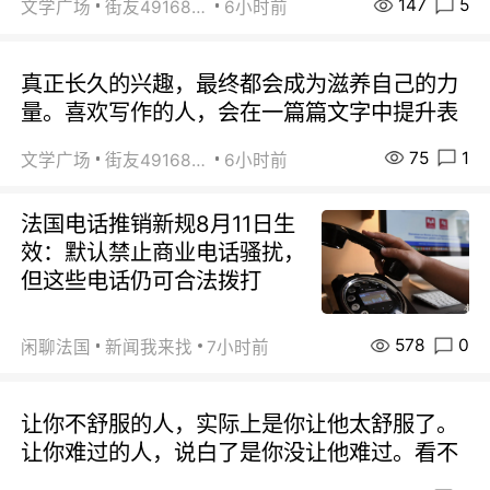
147
5
文学广场
街友49168527
6小时前
真正长久的兴趣，最终都会成为滋养自己的力
量。喜欢写作的人，会在一篇篇文字中提升表
75
1
文学广场
街友49168527
6小时前
法国电话推销新规8月11日生
效：默认禁止商业电话骚扰，
但这些电话仍可合法拨打
578
0
闲聊法国
新闻我来找
7小时前
让你不舒服的人，实际上是你让他太舒服了。
让你难过的人，说白了是你没让他难过。看不