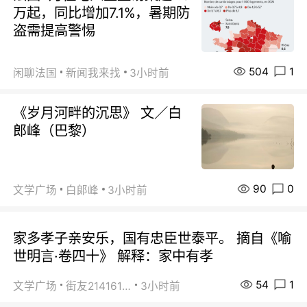
万起，同比增加7.1%，暑期防
盗需提高警惕
504
1
闲聊法国
新闻我来找
3小时前
《岁月河畔的沉思》 文／白
郎峰（巴黎）
90
0
文学广场
白郞峰
3小时前
家多孝子亲安乐，国有忠臣世泰平。 摘自《喻
世明言·卷四十》 解释：家中有孝
54
1
文学广场
街友21416156
3小时前