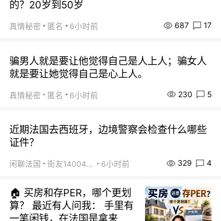
的？20岁到50岁
687
17
真情秘密
匿名
6小时前
骗男人就是要让他觉得自己是人上人；骗女人
就是要让她觉得自己是心上人。
230
5
真情秘密
匿名
6小时前
近期法国去西班牙，边境警察会检查什么哪些
证件？
329
4
闲聊法国
街友14004820
6小时前
🏠 买房和存PER，哪个更划
算？ 最近有人问我： 手里有
一笔闲钱，在法国是拿来