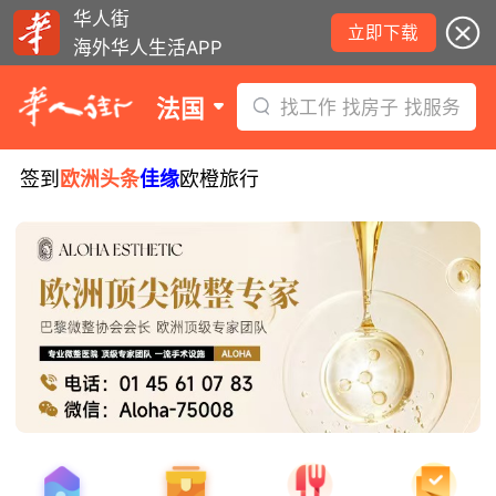
华人街
立即下载
海外华人生活APP
法国
找工作 找房子 找服务
签到
欧洲头条
佳缘
欧橙旅行