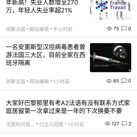
年新高！失业人数增至270
万，年轻人失业率超21%
75
0
闲聊法国
网站编辑
半小时前
一名安第斯型汉坦病毒患者曾
游法国三大区，目前全家在西
班牙隔离
85
0
闲聊法国
网站编辑
1小时前
大家好巴黎那里有考A2法语有没有联系方式家
庭居留第一次拿过来是一年的下次换要不要
127
2
法国你问我答
付出与回报
1小时前