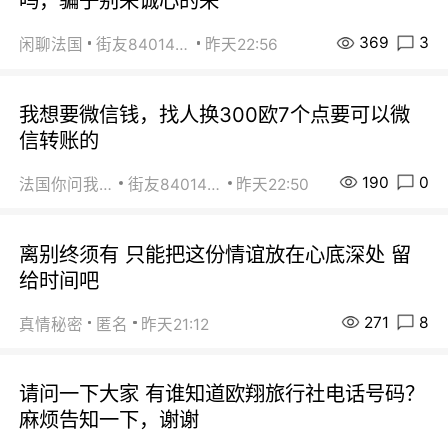
吗，骗子别来诚心的来
369
3
闲聊法国
街友84014588
昨天22:56
我想要微信钱，找人换300欧7个点要可以微
信转账的
190
0
法国你问我答
街友84014588
昨天22:50
离别终须有 只能把这份情谊放在心底深处 留
给时间吧
271
8
真情秘密
匿名
昨天21:12
请问一下大家 有谁知道欧翔旅行社电话号码？
麻烦告知一下，谢谢