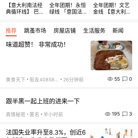
【意大利南法经
全年团期！永恒
全年团期！文艺
典循环线】 巴黎
绿线 「意国法
金线 【意大利一
上下 所有日期铁
南」巴黎上下 去
地】 循环7日游
发！ 全程四星级
意大利 南法 99
全程693欧/人起
推荐
跳蚤市场
房屋店铺
生活服务
新闻
宾馆 108欧/天起
欧/天起 ~包拼房
每周铁发！
全程756欧/位
味道超赞！ 非常成功！
55
0
美食天下
街友40858442
26分钟前
跟半黑一起上班的进来一下
195
3
真情秘密
匿名
半小时前
法国失业率升至8.3%，创近6