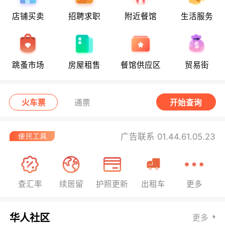
店铺买卖
招聘求职
附近餐馆
生活服务
跳蚤市场
房屋租售
餐馆供应区
贸易街
火车票
通票
开始查询
广告联系 01.44.61.05.23
查汇率
续居留
护照更新
出租车
更多
华人社区
更多