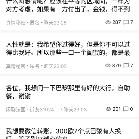
什么叫感情呢？应该在平等的区域间，一样为
对方考虑，如果有一方付出了，金钱，得不到
287
7
真情秘密
匿名
昨天23:28
人性就是：我希望你过得好，但是你不可以过
得比我好。所以那些一口一个闺蜜的，都是最
379
7
真情秘密
匿名
昨天23:05
各位，我想问一下巴黎那里有好的大行，自助
餐，谢谢
201
0
闲聊法国
街友31924072
昨天23:03
我想要微信转账，300欧7个点巴黎有人换