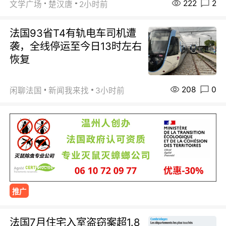
222
2
文学广场
楚汉唐
2小时前
法国93省T4有轨电车司机遭
袭，全线停运至今日13时左右
恢复
208
0
闲聊法国
新闻我来找
3小时前
推广
法国7月住宅入室盗窃案超1.8