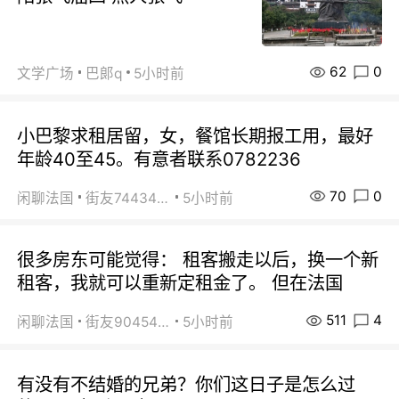
62
0
文学广场
巴郞q
5小时前
小巴黎求租居留，女，餐馆长期报工用，最好
年龄40至45。有意者联系0782236
70
0
闲聊法国
街友74434350
5小时前
很多房东可能觉得： 租客搬走以后，换一个新
租客，我就可以重新定租金了。 但在法国
511
4
闲聊法国
街友90454511
5小时前
有没有不结婚的兄弟？你们这日子是怎么过