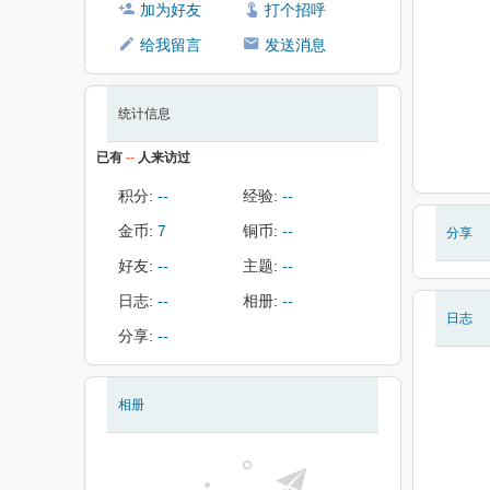
加为好友
打个招呼
给我留言
发送消息
统计信息
已有
--
人来访过
积分:
--
经验:
--
金币:
7
铜币:
--
分享
好友:
--
主题:
--
日志:
--
相册:
--
日志
分享:
--
相册