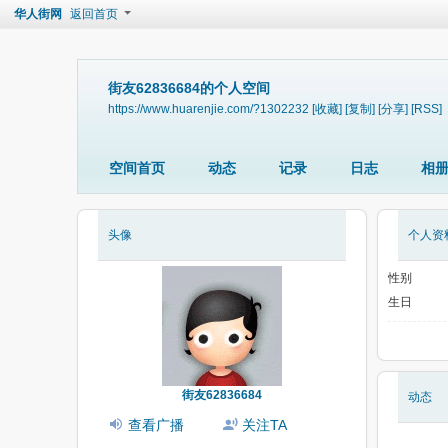
华人街网
返回首页
街友62836684的个人空间
https://www.huarenjie.com/?1302232
[收藏]
[复制]
[分享]
[RSS]
空间首页
动态
记录
日志
相
头像
个人资
性别
生日
街友62836684
动态
查看广播
关注TA