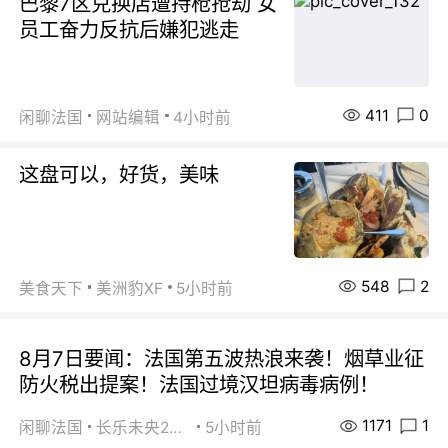
巴黎7区兑换店遭持枪抢劫 女
员工奋力反抗后嫌犯逃走
411
0
闲聊法国
网站编辑
4小时前
这盘可以，好货，美味
548
2
美食天下
美洲豹XF
5小时前
8月7日要闻：法国第五波热浪来袭！烟草业征
防火税出提案！法国过境汉坦病毒病例！
1171
1
闲聊法国
长乐未央2015
5小时前