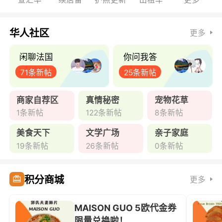
华人社区
更多
闲聊法国
你问我答
71条新帖
25条新帖
商家自荐区
真情秘密
宠物花草
1条新帖
122条新帖
8条新帖
美食天下
文学广场
亲子家庭
19条新帖
26条新帖
0条新帖
积分商城
更多
MAISON GUO 5欧代金券
限量兑换啦！ ...