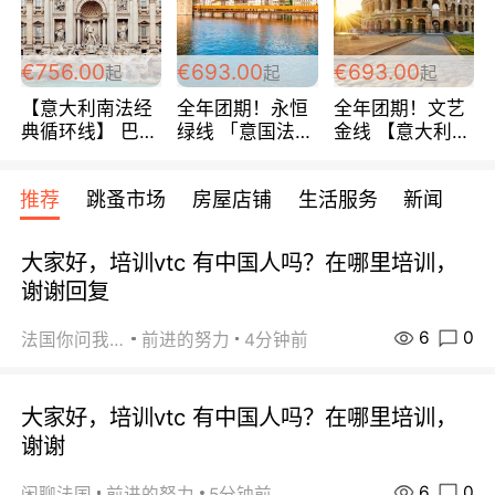
包拼房~
€756.00
€693.00
€693.00
起
起
起
【意大利南法经
全年团期！永恒
全年团期！文艺
典循环线】 巴黎
绿线 「意国法
金线 【意大利一
上下 所有日期铁
南」巴黎上下 去
地】 循环7日游
发！ 全程四星级
意大利 南法 99
全程693欧/人起
推荐
跳蚤市场
房屋店铺
生活服务
新闻
宾馆 108欧/天起
欧/天起 ~包拼房
每周铁发！
全程756欧/位
大家好，培训vtc 有中国人吗？在哪里培训，
谢谢回复
6
0
法国你问我答
前进的努力
4分钟前
大家好，培训vtc 有中国人吗？在哪里培训，
谢谢
6
0
闲聊法国
前进的努力
5分钟前