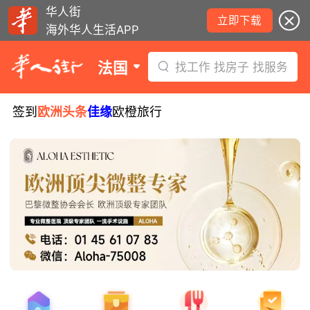
华人街
立即下载
海外华人生活APP
法国
找工作 找房子 找服务
签到
欧洲头条
佳缘
欧橙旅行