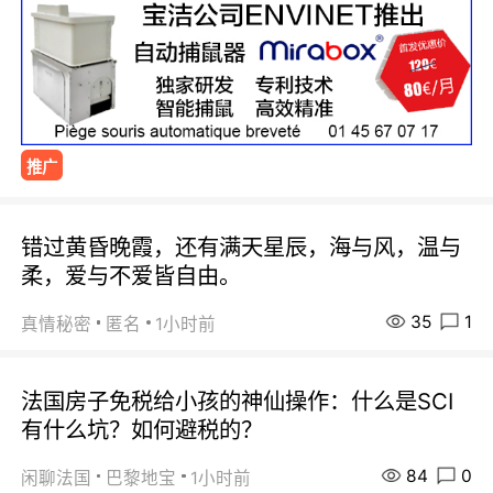
推广
错过黄昏晚霞，还有满天星辰，海与风，温与
柔，爱与不爱皆自由。
35
1
真情秘密
匿名
1小时前
法国房子免税给小孩的神仙操作：什么是SCI
有什么坑？如何避税的？
84
0
闲聊法国
巴黎地宝
1小时前