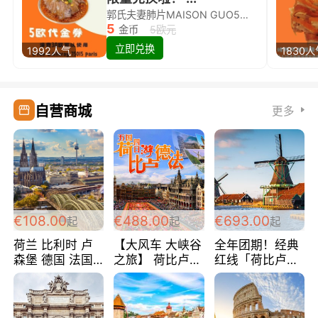
郭氏夫妻肺片MAISON GUO5欧代金券限量兑换啦！
5
金币
5欧元
立即兑换
1992人气
1830
自营商城
更多
€108.00
€488.00
€693.00
起
起
起
荷兰 比利时 卢
【大风车 大峡谷
全年团期！经典
森堡 德国 法国
之旅】 荷比卢德
红线「荷比卢德
超爽玩遍西欧 循
法 巴黎上下 经
法」七天循环 五
环线 全程四星宾
典五国四日游
国 仅售99欧/人/
馆 108欧/人/天
488欧/人
天！巴黎上下！