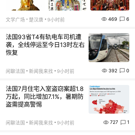
469
6
文学广场
楚汉唐
9小时前
法国93省T4有轨电车司机遭
袭，全线停运至今日13时左右
恢复
392
0
闲聊法国
新闻我来找
9小时前
法国7月住宅入室盗窃案超1.8
万起，同比增加7.1%，暑期防
盗需提高警惕
727
1
闲聊法国
新闻我来找
9小时前