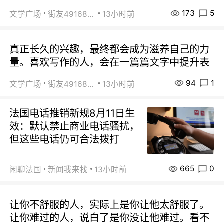
173
5
文学广场
街友49168527
13小时前
真正长久的兴趣，最终都会成为滋养自己的力
量。喜欢写作的人，会在一篇篇文字中提升表
94
1
文学广场
街友49168527
13小时前
法国电话推销新规8月11日生
效：默认禁止商业电话骚扰，
但这些电话仍可合法拨打
665
0
闲聊法国
新闻我来找
13小时前
让你不舒服的人，实际上是你让他太舒服了。
让你难过的人，说白了是你没让他难过。看不