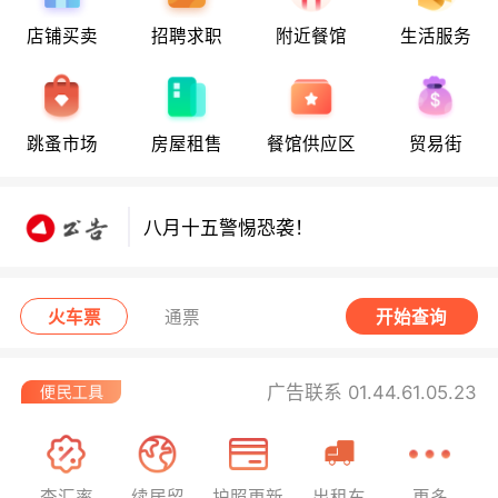
店铺买卖
招聘求职
附近餐馆
生活服务
八月十五警惕恐袭！
跳蚤市场
房屋租售
餐馆供应区
贸易街
八月十五警惕恐袭！
八月十五警惕恐袭！
火车票
通票
开始查询
广告联系 01.44.61.05.23
查汇率
续居留
护照更新
出租车
更多