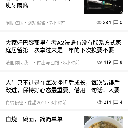
班牙隔离
284
0
闲聊法国
网站编辑
7小时前
大家好巴黎那里有考A2法语有没有联系方式家
庭居留第一次拿过来是一年的下次换要不要
419
8
法国你问我答
付出与回报
8小时前
人生只不过是在每次挫折后成长，每次错误后
改进，保持好心态最重要。借用一句话：人要
214
4
真情秘密
愛諾2021
8小时前
自烧一碗面，简简单单