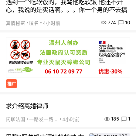
遇到一个吃软饭的，我骂他吃软饭 他还不开
心，我说的是实话啊。。。你一个男的不去搞
774
10
真情秘密
匿名
4小时前
推广
求介绍离婚律师
185
1
闲聊法国
一路发一路发
4小时前