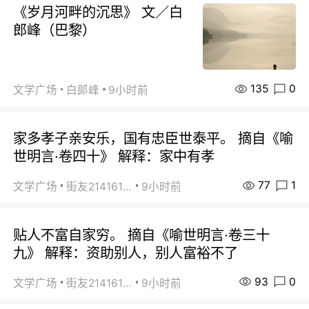
《岁月河畔的沉思》 文／白
郎峰（巴黎）
135
0
文学广场
白郞峰
9小时前
家多孝子亲安乐，国有忠臣世泰平。 摘自《喻
世明言·卷四十》 解释：家中有孝
77
1
文学广场
街友21416156
9小时前
贴人不富自家穷。 摘自《喻世明言·卷三十
九》 解释：资助别人，别人富裕不了
93
0
文学广场
街友21416156
9小时前