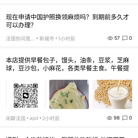
现在申请中国护照换领麻烦吗？到期前多久才
可以办理？
57
0
法国你问我答
新城市
1小时前
本店提供早餐包子，馒头，油条，豆浆，芝麻
球，豆沙包，小麻花，各类早餐主食。午餐提
98
0
apd
闲聊法国
2小时前