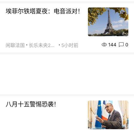
埃菲尔铁塔夏夜：电音派对！
144
0
闲聊法国
长乐未央2015
5小时前
八月十五警惕恐袭！