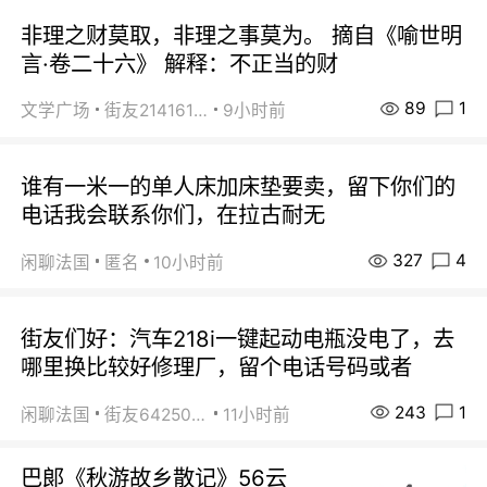
非理之财莫取，非理之事莫为。 摘自《喻世明
言·卷二十六》 解释：不正当的财
89
1
文学广场
街友21416156
9小时前
谁有一米一的单人床加床垫要卖，留下你们的
电话我会联系你们，在拉古耐无
327
4
闲聊法国
匿名
10小时前
街友们好：汽车218i一键起动电瓶没电了，去
哪里换比较好修理厂，留个电话号码或者
243
1
闲聊法国
街友64250024
11小时前
巴郞《秋游故乡散记》56云