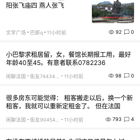
阳张飞庙四 燕人张飞
92
0
文学广场
巴郞q
11小时前
小巴黎求租居留，女，餐馆长期报工用，最好
年龄40至45。有意者联系0782236
98
0
闲聊法国
街友74434350
11小时前
很多房东可能觉得： 租客搬走以后，换一个新
租客，我就可以重新定租金了。 但在法国
793
4
闲聊法国
街友90454511
11小时前