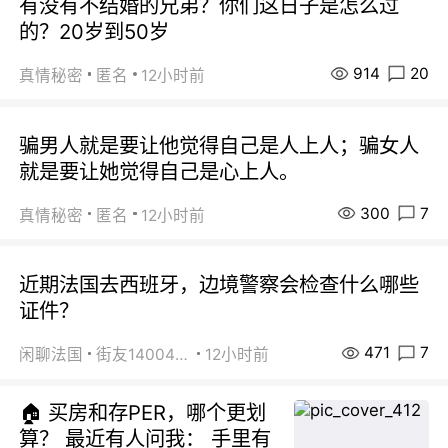
有没有不结婚的兄弟？你们这日子是怎么过
的？20岁到50岁
914
20
真情秘密
匿名
12小时前
骗男人就是要让他觉得自己是人上人；骗女人
就是要让她觉得自己是心上人。
300
7
真情秘密
匿名
12小时前
近期法国去西班牙，边境警察会检查什么哪些
证件？
471
7
闲聊法国
街友14004820
12小时前
🏠 买房和存PER，哪个更划
算？ 最近有人问我： 手里有