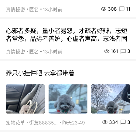
308
11
真情秘密
匿名
13小时前
心邪者多疑，量小者易怒，才疏者好辩，志短
者常怨，品劣者善妒，心虚者声高，志浅者固
161
3
真情秘密
匿名
13小时前
养只小挂件吧 去拿都带着
334
3
宠物花草
街友88835518
昨天23:49