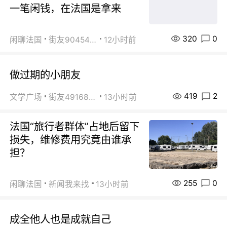
一笔闲钱，在法国是拿来
320
0
闲聊法国
街友90454511
12小时前
做过期的小朋友
419
2
文学广场
街友49168527
13小时前
法国“旅行者群体”占地后留下
损失，维修费用究竟由谁承
担？
255
0
闲聊法国
新闻我来找
13小时前
成全他人也是成就自己