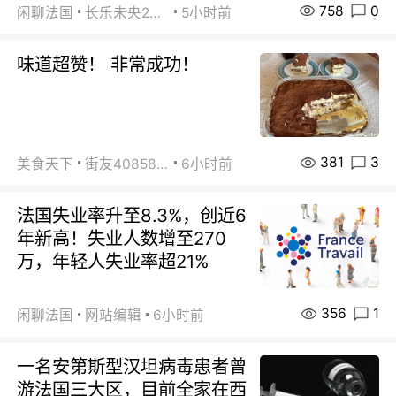
758
0
闲聊法国
长乐未央2015
5小时前
味道超赞！ 非常成功！
381
3
美食天下
街友40858442
6小时前
法国失业率升至8.3%，创近6
年新高！失业人数增至270
万，年轻人失业率超21%
356
1
闲聊法国
网站编辑
6小时前
一名安第斯型汉坦病毒患者曾
游法国三大区，目前全家在西