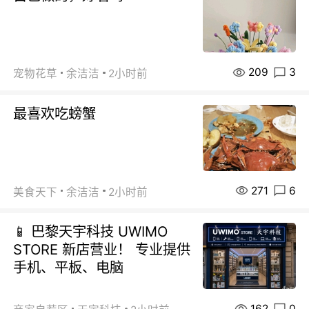
209
3
宠物花草
余洁洁
2小时前
最喜欢吃螃蟹
271
6
美食天下
余洁洁
2小时前
📱 巴黎天宇科技 UWIMO
STORE 新店营业！ 专业提供
手机、平板、电脑
162
0