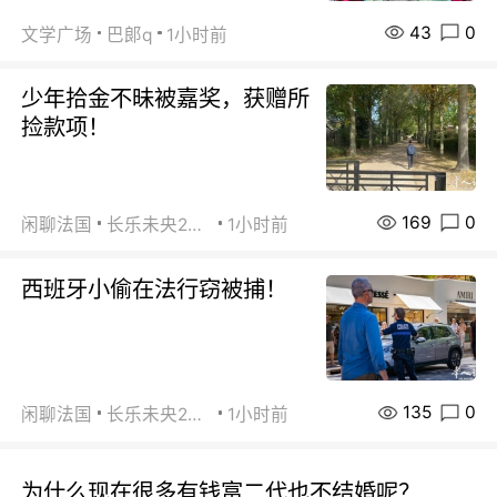
43
0
文学广场
巴郞q
1小时前
少年拾金不昧被嘉奖，获赠所
捡款项！
169
0
闲聊法国
长乐未央2015
1小时前
西班牙小偷在法行窃被捕！
135
0
闲聊法国
长乐未央2015
1小时前
为什么现在很多有钱富二代也不结婚呢？