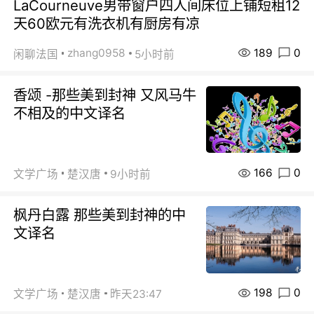
LaCourneuve男带窗户四人间床位上铺短租12
天60欧元有洗衣机有厨房有凉
189
0
zhang0958
闲聊法国
5小时前
香颂 -那些美到封神 又风马牛
不相及的中文译名
166
0
文学广场
楚汉唐
9小时前
枫丹白露 那些美到封神的中
文译名
198
0
文学广场
楚汉唐
昨天23:47