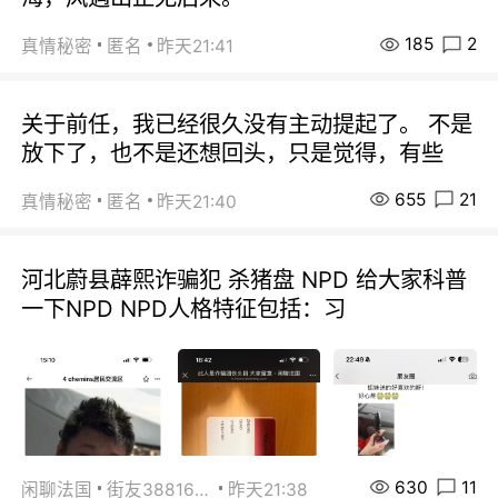
185
2
真情秘密
匿名
昨天21:41
关于前任，我已经很久没有主动提起了。 不是
放下了，也不是还想回头，只是觉得，有些
655
21
真情秘密
匿名
昨天21:40
河北蔚县薜熙诈骗犯 杀猪盘 NPD 给大家科普
一下NPD NPD人格特征包括：习
630
11
闲聊法国
街友38816967
昨天21:38