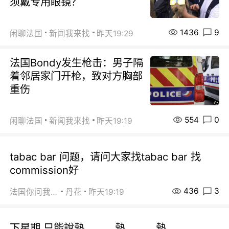
须戴专用眼镜？
1436
9
闲聊法国
新闻我来找
昨天19:29
法国Bondy发生枪击：男子隔
着邻居家门开枪，致对方胸部
重伤
554
0
闲聊法国
新闻我来找
昨天19:19
tabac bar 问题，请问大家找tabac bar 找
commission好
436
3
法国你问我答
丹花
昨天19:19
下星期 只能說熱。。。熱。。。熱