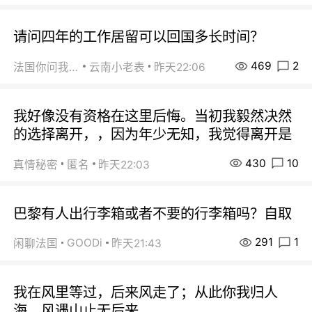
请问四年的工作居留可以回国多长时间？
469
2
法国你问我答
云南小老表
昨天22:06
我好像没有资格在这里后悔。当初我毅然决然
的选择离开，，因为年少无知，我觉得离开是
430
10
真情秘密
匿名
昨天22:03
巴黎有人出行李箱或者不要的行李箱吗？自取
291
1
GOODi
闲聊法国
昨天21:43
我在风里等过，后来风走了；从此你我归人
海，风遇山止无后来。