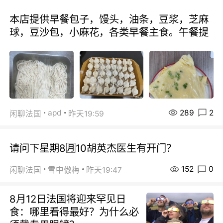
本店提供早餐包子，馒头，油条，豆浆，芝麻
球，豆沙包，小麻花，各类早餐主食。午餐提
289
2
apd
闲聊法国
昨天19:59
请问下星期8🈷️10胡英杰医生有开门？
152
0
闲聊法国
雪中傲梅
昨天19:47
8月12日法国将迎来罕见日
食：哪里看得最好？为什么必