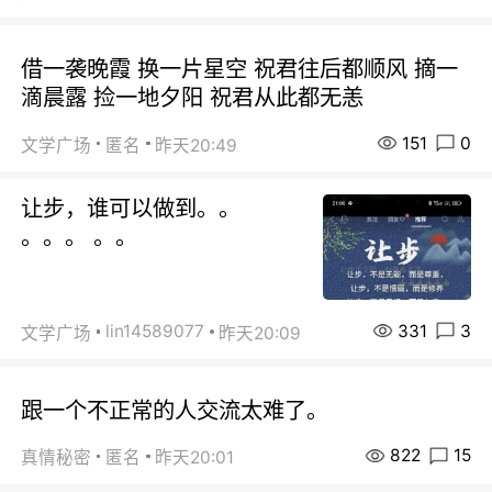
借一袭晚霞 换一片星空 祝君往后都顺风 摘一
滴晨露 捡一地夕阳 祝君从此都无恙
151
0
文学广场
匿名
昨天20:49
让步，谁可以做到。。
。。。 。。
331
3
lin14589077
文学广场
昨天20:09
跟一个不正常的人交流太难了。
822
15
真情秘密
匿名
昨天20:01