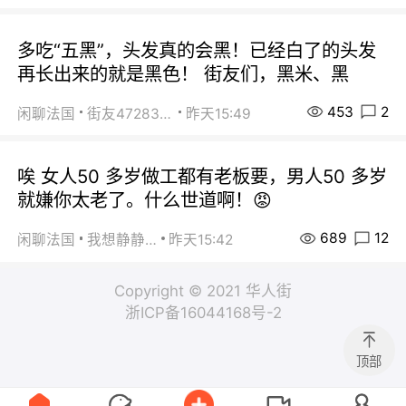
多吃“五黑”，头发真的会黑！已经白了的头发
再长出来的就是黑色！ 街友们，黑米、黑
453
2
闲聊法国
街友472838572
昨天15:49
唉 女人50 多岁做工都有老板要，男人50 多岁
就嫌你太老了。什么世道啊！😡
689
12
闲聊法国
我想静静…
昨天15:42
Copyright © 2021 华人街
浙ICP备16044168号-2
顶部