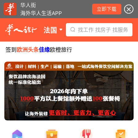
华人街
立即下载
海外华人生活APP
法国
找工作 找房子 找服务
签到
欧洲头条
佳缘
欧橙旅行
少年拾金不昧被嘉奖，获赠所捡款项！
西班牙小偷在法行窃被捕！