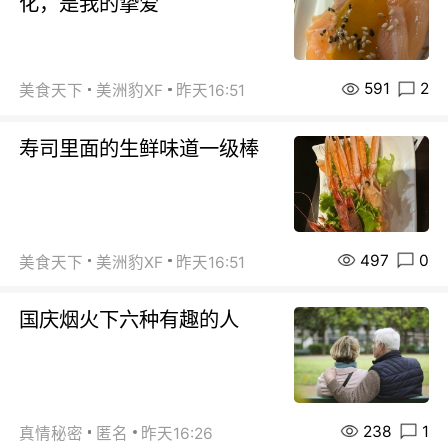
化，是我的挚爱
591
2
美食天下
美洲豹XF
昨天16:51
寿司里面的生鲜味道一级棒
497
0
美食天下
美洲豹XF
昨天16:51
国庆烟火下六种有趣的人
238
1
真情秘密
匿名
昨天16:26