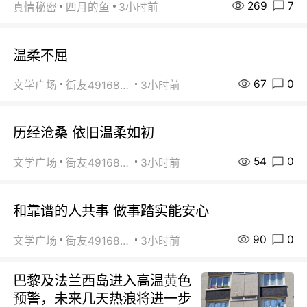
269
7
真情秘密
四月的鱼
3小时前
温柔不屈
67
0
文学广场
街友49168527
3小时前
历经沧桑 依旧温柔如初
54
0
文学广场
街友49168527
3小时前
和靠谱的人共事 做事踏实能安心
90
0
文学广场
街友49168527
3小时前
巴黎及法兰西岛进入高温黄色
预警，未来几天热浪将进一步