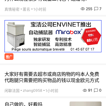
255
7
真情秘密
匿名
1小时前
推广
大家好有需要去超市或商店购物的吗本人免费
代跑腿只需要把购买物品的钱以现金欧元方式
91
0
zhang0958
闲聊法国
1小时前
自己做的，好看吗