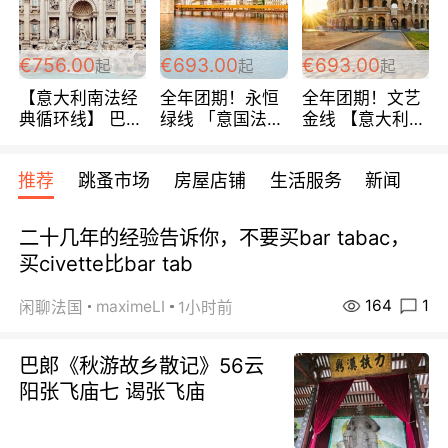
包拼房~
€756.00
€693.00
€693.00
起
起
起
【意大利南法经
全年团期！永恒
全年团期！文艺
典循环线】 巴黎
绿线 「意国法
金线 【意大利一
上下 所有日期铁
南」巴黎上下 去
地】 循环7日游
发！ 全程四星级
意大利 南法 99
全程693欧/人起
推荐
跳蚤市场
房屋店铺
生活服务
新闻
宾馆 108欧/天起
欧/天起 ~包拼房
每周铁发！
全程756欧/位
二十几年的经验告诉你，不要买bar tabac，
买civette比bar tab
164
1
maximeLI
闲聊法国
1小时前
巴郞《秋游故乡散记》56云
阳张飞庙七 谒张飞庙