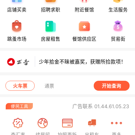
店铺买卖
招聘求职
附近餐馆
生活服务
少年拾金不昧获嘉奖，领走所捡款项！
少年拾金不昧获嘉奖，领走所捡款项！
跳蚤市场
房屋租售
餐馆供应区
贸易街
少年拾金不昧被嘉奖，获赠所捡款项！
西班牙小偷在法行窃被捕！
火车票
通票
开始查询
广告联系 01.44.61.05.23
查汇率
续居留
护照更新
出租车
更多