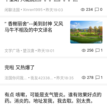
234
0
Xinren1995
闲聊法国
昨天19:03
” 香榭丽舍”--美到封神 又风
马牛不相及的中文译名
256
1
文学广场
楚汉唐
昨天19:01
完啦 又热爆了
278
1
法国你问我答
街友42338202
昨天18:35
有点 咳嗽，可能是支气管炎。谁有效果好点的
药。消炎的。地址发我，我去取。别太贵。