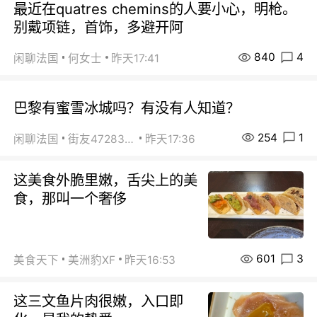
最近在quatres chemins的人要小心，明枪。
别戴项链，首饰，多避开阿
840
4
闲聊法国
何女士
昨天17:41
巴黎有蜜雪冰城吗？有没有人知道？
254
1
闲聊法国
街友472838572
昨天17:36
这美食外脆里嫩，舌尖上的美
食，那叫一个奢侈
601
3
美食天下
美洲豹XF
昨天16:53
这三文鱼片肉很嫩，入口即