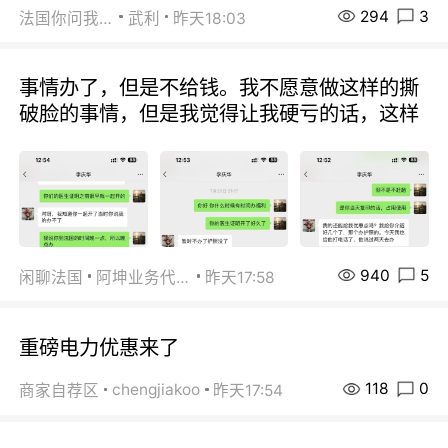
294
3
法国你问我答
武利
昨天18:03
事情办了，但是不给钱。我不愿意做这样的撕
破脸的事情，但是我觉得让我硬亏的话，这样
940
5
闲聊法国
阿坤业务代办
昨天17:58
重磅电力优惠来了
118
0
chengjiakoo
商家自荐区
昨天17:54