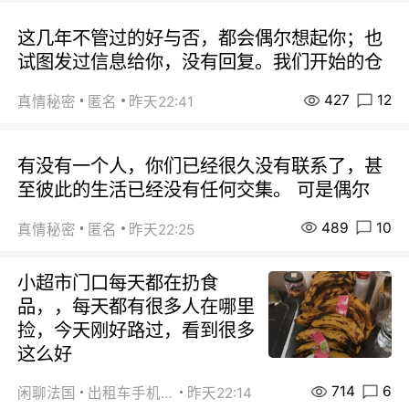
这几年不管过的好与否，都会偶尔想起你；也
试图发过信息给你，没有回复。我们开始的仓
427
12
真情秘密
匿名
昨天22:41
有没有一个人，你们已经很久没有联系了，甚
至彼此的生活已经没有任何交集。 可是偶尔
489
10
真情秘密
匿名
昨天22:25
小超市门口每天都在扔食
品，，每天都有很多人在哪里
捡，今天刚好路过，看到很多
这么好
714
6
闲聊法国
出租车手机0626
昨天22:14