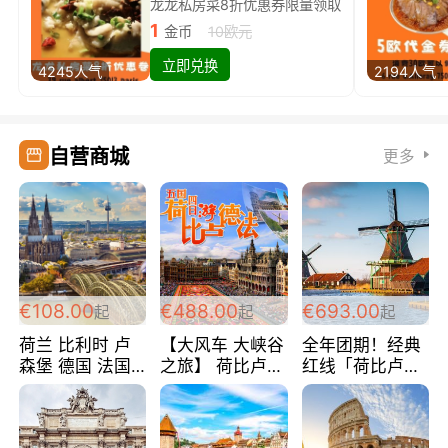
龙龙私房菜8折优惠券限量领取
1
金币
10欧元
立即兑换
4245人气
2194人气
自营商城
更多
€108.00
€488.00
€693.00
起
起
起
荷兰 比利时 卢
【大风车 大峡谷
全年团期！经典
森堡 德国 法国
之旅】 荷比卢德
红线「荷比卢德
超爽玩遍西欧 循
法 巴黎上下 经
法」七天循环 五
环线 全程四星宾
典五国四日游
国 仅售99欧/人/
馆 108欧/人/天
488欧/人
天！巴黎上下！