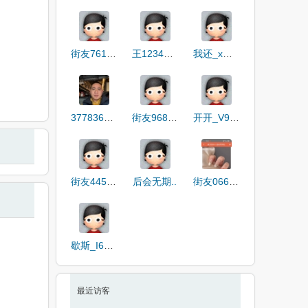
街友76198116
王12345678
我还_xWPke
3778369537
街友96858482
开开_V9A6e
街友44586455
后会无期..
街友06641284
歇斯_I61Ku
最近访客