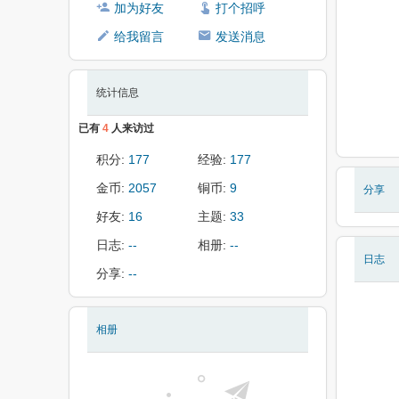
加为好友
打个招呼
给我留言
发送消息
统计信息
已有
4
人来访过
积分:
177
经验:
177
金币:
2057
铜币:
9
分享
好友:
16
主题:
33
日志:
--
相册:
--
日志
分享:
--
相册