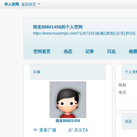
华人街网
返回首页
街友88801458的个人空间
https://www.huarenjie.com/?1267329
[收藏]
[复制]
[分享]
[RSS]
空间首页
动态
记录
日志
相
头像
个人资
性别
生日
街友88801458
动态
查看广播
关注TA