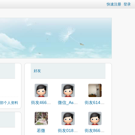
快速注册
登录
好友
街友46622610
微信_AsNH2
街友61426148
部个人资料
若微
街友01854929
街友86687696