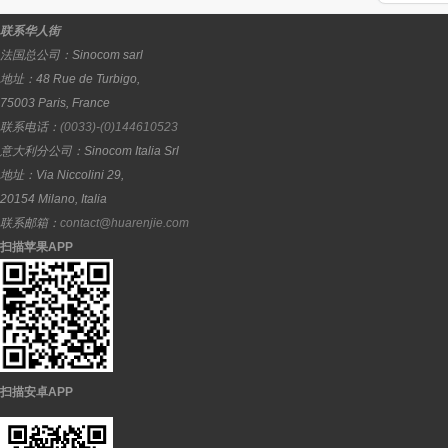
联系华人街
法国总公司：
Sinocom sarl
地址：
48 Rue de Turbigo,
75003
Paris
,
France
联系电话：
(0033)-(0)144610523
意大利分公司：
Sinocom Italia Srl
地址：
Via Niccolini 29,
20154
Milano
,
Italia
联系邮箱：
contact@huarenjie.com
扫描苹果APP
扫描安卓APP