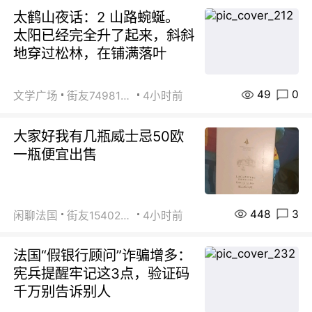
太鹤山夜话：2 山路蜿蜒。
太阳已经完全升了起来，斜斜
地穿过松林，在铺满落叶
49
0
文学广场
街友74981146
4小时前
大家好我有几瓶威士忌50欧
一瓶便宜出售
448
3
闲聊法国
街友15402223
4小时前
法国“假银行顾问”诈骗增多：
宪兵提醒牢记这3点，验证码
千万别告诉别人