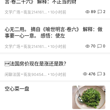
言·卷二十六》 解释：不正当的财
89
2
文学广场
街友21416156
10小时前
心无二用。 摘自《喻世明言·卷六》 解释：做
事要一心一意。 感悟：使左
70
0
文学广场
街友21416156
10小时前
法国房价现在是涨还是跌？
476
3
闲聊法国
街友90454511
10小时前
空心菜一盘