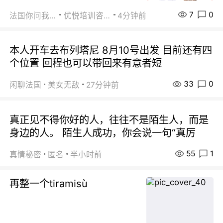
7
0
法国你问我答
优悦培训咨询
4分钟前
本人开车去布列塔尼 8月10号出发 目前还有四
个位置 回程也可以带回来有意者短
33
0
闲聊法国
美女无敌
27分钟前
真正见不得你好的人，往往不是陌生人，而是
身边的人。 陌生人成功，你会说一句“真厉
55
1
真情秘密
匿名
半小时前
再整一个tiramisù