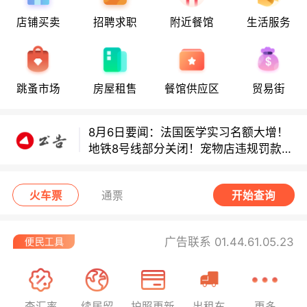
店铺买卖
招聘求职
附近餐馆
生活服务
8月6日要闻：法国医学实习名额大增！
地铁8号线部分关闭！宠物店违规罚款出
炉！
巴黎地铁音乐家海选启动！
跳蚤市场
房屋租售
餐馆供应区
贸易街
8月6日要闻：法国医学实习名额大增！
地铁8号线部分关闭！宠物店违规罚款出
炉！
巴黎地铁音乐家海选启动！
火车票
通票
开始查询
广告联系 01.44.61.05.23
查汇率
续居留
护照更新
出租车
更多