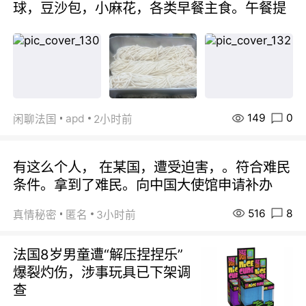
球，豆沙包，小麻花，各类早餐主食。午餐提
149
0
apd
闲聊法国
2小时前
有这么个人， 在某国，遭受迫害，。符合难民
条件。拿到了难民。向中国大使馆申请补办
516
8
真情秘密
匿名
3小时前
法国8岁男童遭“解压捏捏乐”
爆裂灼伤，涉事玩具已下架调
查