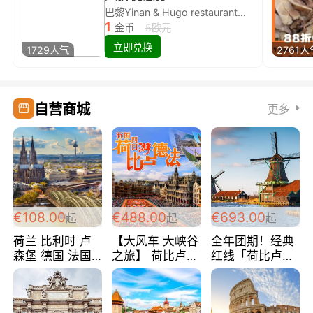
巴黎Yinan & Hugo restaurant除简餐类全场8折
1
金币
5欧元
立即兑换
1729人气
2761人
自营商城
更多
€108.00
€488.00
€693.00
起
起
起
荷兰 比利时 卢
【大风车 大峡谷
全年团期！经典
森堡 德国 法国
之旅】 荷比卢德
红线「荷比卢德
超爽玩遍西欧 循
法 巴黎上下 经
法」七天循环 五
环线 全程四星宾
典五国四日游
国 仅售99欧/人/
馆 108欧/人/天
488欧/人
天！巴黎上下！