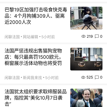
巴黎19区加强打击吸食快克毒
品：4个月拘捕309人、驱离
近2000人次
219
0
闲聊法国
网站编辑
5小时前
法国严惩违规出售猫狗宠物
店：每只最高罚1500欧元，
橱窗展示活体动物也将受罚
525
0
闲聊法国
新闻我来找
5小时前
法国犹太组织要求取缔服装品
牌，指控其“美化10月7日袭
击”