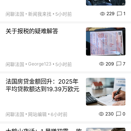
229
1
闲聊法国
新闻我来找
5小时前
关于报税的疑难解答
209
7
George123
闲聊法国
5小时前
法国房贷金额回升：2025年
平均贷款额达到19.39万欧元
230
0
闲聊法国
网站编辑
6小时前