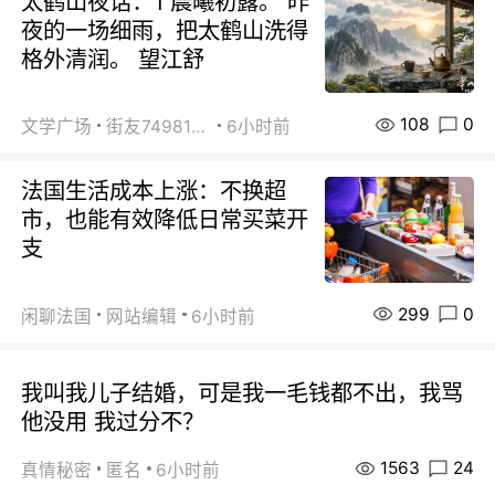
太鹤山夜话：1 晨曦初露。 昨
夜的一场细雨，把太鹤山洗得
格外清润。 望江舒
108
0
文学广场
街友74981146
6小时前
法国生活成本上涨：不换超
市，也能有效降低日常买菜开
支
299
0
闲聊法国
网站编辑
6小时前
我叫我儿子结婚，可是我一毛钱都不出，我骂
他没用 我过分不？
1563
24
真情秘密
匿名
6小时前