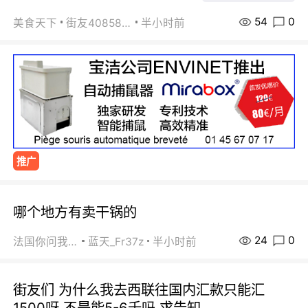
54
0
美食天下
街友40858442
半小时前
推广
哪个地方有卖干锅的
24
0
法国你问我答
蓝天_Fr37z
半小时前
街友们 为什么我去西联往国内汇款只能汇
1500呀 不是能5-6千吗 求告知