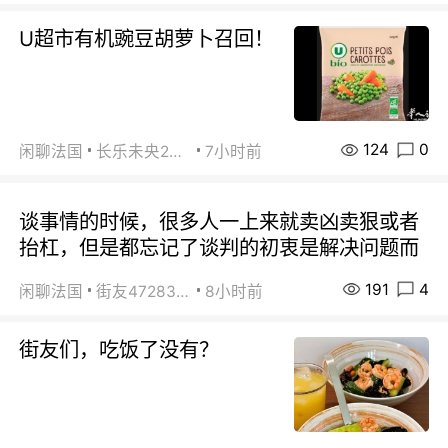
U超市有机豌豆胡萝卜召回！
124
0
闲聊法国
长乐未央2015
7小时前
谈事情的时候，很多人一上来就卖凶卖狠或者
抬杠，但是都忘记了谈判的初衷是解决问题而
191
4
闲聊法国
街友472838572
8小时前
街友们，吃饭了没有？