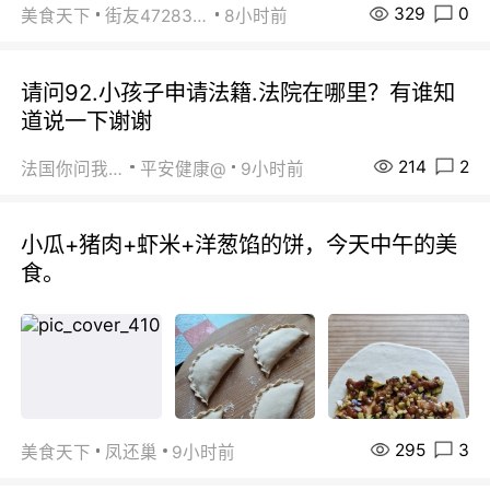
329
0
美食天下
街友472838572
8小时前
请问92.小孩子申请法籍.法院在哪里？有谁知
道说一下谢谢
214
2
法国你问我答
平安健康@
9小时前
小瓜+猪肉+虾米+洋葱馅的饼，今天中午的美
食。
295
3
美食天下
凤还巢
9小时前