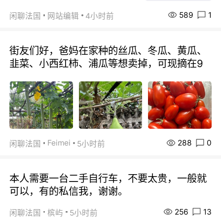
589
1
闲聊法国
网站编辑
4小时前
街友们好，爸妈在家种的丝瓜、冬瓜、黄瓜、
韭菜、小西红柿、浦瓜等想卖掉，可现摘在9
288
0
Feimei
闲聊法国
5小时前
本人需要一台二手自行车，不要太贵，一般就
可以，有的私信我，谢谢。
256
13
闲聊法国
槟屿
5小时前