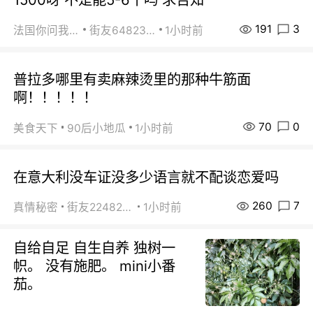
191
3
法国你问我答
街友64823891
1小时前
普拉多哪里有卖麻辣烫里的那种牛筋面
啊！！！！！
70
0
美食天下
90后小地瓜
1小时前
在意大利没车证没多少语言就不配谈恋爱吗
260
7
真情秘密
街友22482465
1小时前
自给自足 自生自养 独树一
帜。 没有施肥。 mini小番
茄。