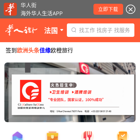
华人街
立即下载
海外华人生活APP
法国
找工作 找房子 找服务
签到
欧洲头条
佳缘
欧橙旅行