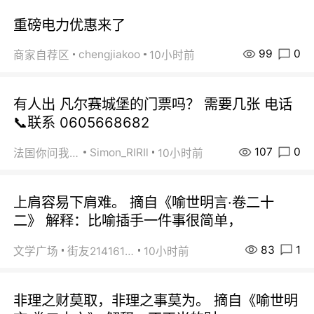
重磅电力优惠来了
99
0
chengjiakoo
商家自荐区
10小时前
有人出 凡尔赛城堡的门票吗？ 需要几张 电话
📞联系 0605668682
107
0
Simon_RIRIl
法国你问我答
10小时前
上肩容易下肩难。 摘自《喻世明言·卷二十
二》 解释：比喻插手一件事很简单，
83
1
文学广场
街友21416156
10小时前
非理之财莫取，非理之事莫为。 摘自《喻世明