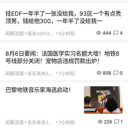
挂EDF一年半了一张没给我，93区一个有点秃
顶男，钱给他300，一年半了没给我一
444
4
闲聊法国
街友42612092
6小时前
8月6日要闻：法国医学实习名额大增！地铁8
号线部分关闭！宠物店违规罚款出炉！
858
0
闲聊法国
长乐未央2015
7小时前
巴黎地铁音乐家海选启动！
229
1
闲聊法国
长乐未央2015
7小时前