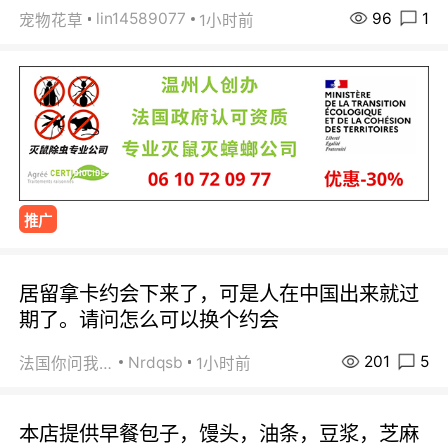
96
1
lin14589077
宠物花草
1小时前
推广
居留拿卡约会下来了，可是人在中国出来就过
期了。请问怎么可以换个约会
201
5
Nrdqsb
法国你问我答
1小时前
本店提供早餐包子，馒头，油条，豆浆，芝麻