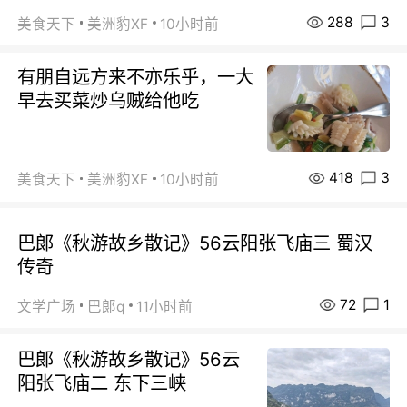
288
3
美食天下
美洲豹XF
10小时前
有朋自远方来不亦乐乎，一大
早去买菜炒乌贼给他吃
418
3
美食天下
美洲豹XF
10小时前
巴郞《秋游故乡散记》56云阳张飞庙三 蜀汉
传奇
72
1
文学广场
巴郞q
11小时前
巴郞《秋游故乡散记》56云
阳张飞庙二 东下三峡