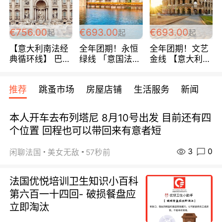
包拼房~
€756.00
€693.00
€693.00
起
起
起
【意大利南法经
全年团期！永恒
全年团期！文艺
典循环线】 巴黎
绿线 「意国法
金线 【意大利一
上下 所有日期铁
南」巴黎上下 去
地】 循环7日游
发！ 全程四星级
意大利 南法 99
全程693欧/人起
推荐
跳蚤市场
房屋店铺
生活服务
新闻
宾馆 108欧/天起
欧/天起 ~包拼房
每周铁发！
全程756欧/位
本人开车去布列塔尼 8月10号出发 目前还有四
个位置 回程也可以带回来有意者短
3
0
闲聊法国
美女无敌
57秒前
法国优悦培训卫生知识小百科
第六百一十四回- 破损餐盘应
立即淘汰